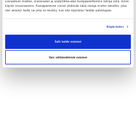
sosiaalisen median, mainosalan ja analytiikka-alan kumppaneillemme tietoja siitä, miten
käytät sivustoamme. Kumppanimme voivat yhdistää näitä tietoja muihin tietoihin, joita
Takaisin pääsivulle
olet antanut heille tai joita on kerätty, kun olet käyttänyt heidän palvelujaan.
Näytä tiedot
Salli kaikki evästeet
Vain välttämättömät evästeet