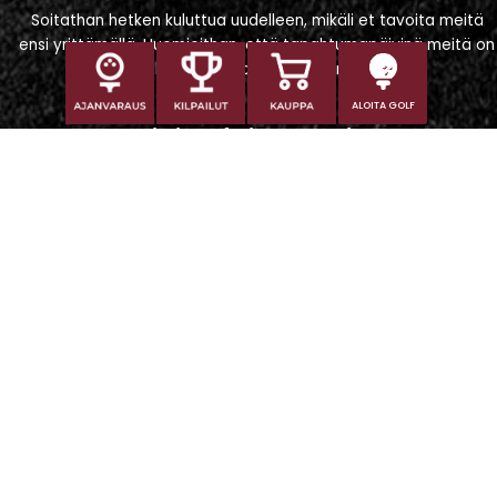
Soitathan hetken kuluttua uudelleen, mikäli et tavoita meitä
ensi yrittämällä. Huomioithan, että tapahtumapäivinä meitä on
vaikeampi tavoittaa puhelimitse.
ALOITA GOLF
Iitti Golf Niskaportti
Iitintie 684, 47400 Kausala
Caddiemaster
caddiemaster@iittigolf.com
029 1700 757 (44snt/min+ppm)