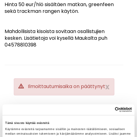
Hinta 50 eur/hlö sisältäen matkan, greenfeen
sekä trackman rangen käytön.
Mahdollisista kisoista sovitaan osallistujien
kesken. Lisätietoja voi kysellä Maukalta puh
04578810398
x
Ilmoittautumisaika on päättynyt
x
Tapahtuma on jo päättynyt
Tämä sivusto käyttää evästeitä
Käytämme evästeitä tarjoamamme sisällön ja mainosten räätälöimiseen, sosiaalisen
median ominaisuuksien tukemiseen ja kävijämäärämme analysoimiseen. Lisäksi jaamme