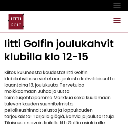
Navi
Navi
Iitti Golfin joulukahvit
klubilla klo 12-15
Kiitos kuluneesta kaudesta! Iitti Golfin
klubikahvilassa vietetään jouluista kahvitilaisuutta
lauantaina 13. joulukuuta. Tervetuloa
moikkaamaan Juhaa ja uutta
toimitusjohtajaamme Markkua sekä kuulemaan
tulevan kauden suunnitelmista,
pelioikeushinnoittelusta ja loppukauden
tarjouksista! Tarjolla glögiä, kahvia ja joulutorttuja.
Tilaisuus on avoin kaikille Iitti Golfin asiakkaille.