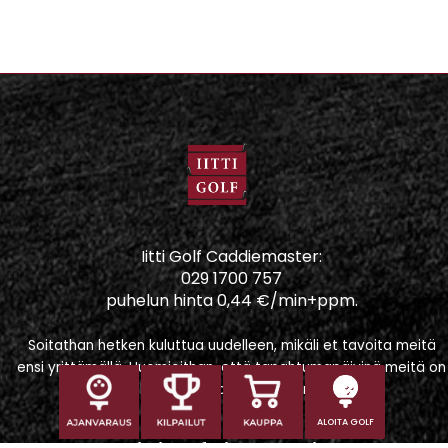
Iitti Golf Caddiemaster:
029 1700 757
puhelun hinta 0,44 €/min+ppm.
Soitathan hetken kuluttua uudelleen, mikäli et tavoita meitä
ensi yrittämällä. Huomioithan, että tapahtumapäivinä meitä on
vaikeampi tavoittaa puhelimitse.
ALOITA GOLF