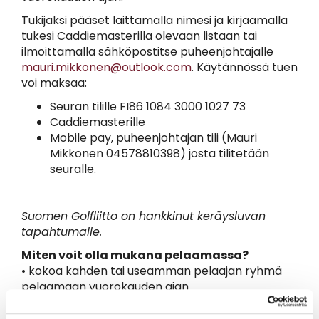
Tukijaksi pääset laittamalla nimesi ja kirjaamalla
tukesi Caddiemasterilla olevaan listaan tai
ilmoittamalla sähköpostitse puheenjohtajalle
mauri.mikkonen@outlook.com
. Käytännössä tuen
voi maksaa:
Seuran tilille FI86 1084 3000 1027 73
Caddiemasterille
Mobile pay, puheenjohtajan tili (Mauri
Mikkonen 04578810398) josta tilitetään
seuralle.
Suomen Golfliitto on hankkinut keräysluvan
tapahtumalle.
Miten voit olla mukana pelaamassa?
• kokoa kahden tai useamman pelaajan ryhmä
pelaamaan vuorokauden ajan
o Voitte pelata kokonaisen 24 tuntia
o voitte pelata viestinä esim 12+12 tuntia tai