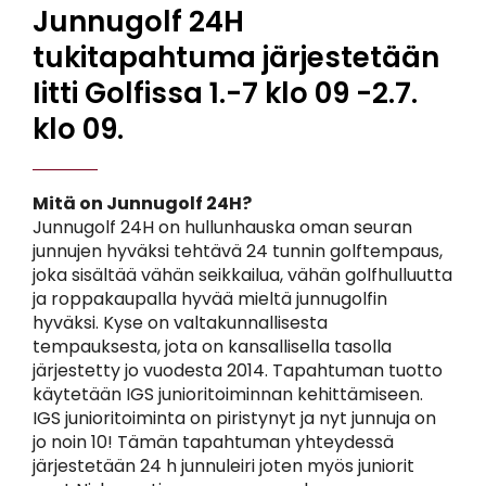
Junnugolf 24H
tukitapahtuma järjestetään
Iitti Golfissa 1.-7 klo 09 -2.7.
klo 09.
Mitä on Junnugolf 24H?
Junnugolf 24H on hullunhauska oman seuran
junnujen hyväksi tehtävä 24 tunnin golftempaus,
joka sisältää vähän seikkailua, vähän golfhulluutta
ja roppakaupalla hyvää mieltä junnugolfin
hyväksi. Kyse on valtakunnallisesta
tempauksesta, jota on kansallisella tasolla
järjestetty jo vuodesta 2014. Tapahtuman tuotto
käytetään IGS junioritoiminnan kehittämiseen.
IGS junioritoiminta on piristynyt ja nyt junnuja on
jo noin 10! Tämän tapahtuman yhteydessä
järjestetään 24 h junnuleiri joten myös juniorit