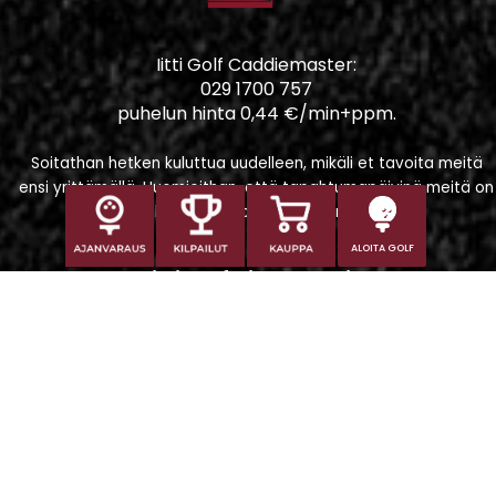
Iitti Golf Caddiemaster:
029 1700 757
puhelun hinta 0,44 €/min+ppm.
Soitathan hetken kuluttua uudelleen, mikäli et tavoita meitä
ensi yrittämällä. Huomioithan, että tapahtumapäivinä meitä on
vaikeampi tavoittaa puhelimitse.
ALOITA GOLF
Iitti Golf Niskaportti
Iitintie 684, 47400 Kausala
Caddiemaster
caddiemaster@iittigolf.com
029 1700 757 (44snt/min+ppm)