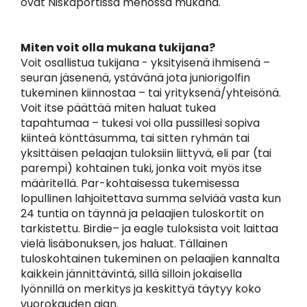
ovat Niskaportissa menossa mukana.
Miten voit olla mukana tukijana?
Voit osallistua tukijana - yksityisenä ihmisenä –
seuran jäsenenä, ystävänä jota juniorigolfin
tukeminen kiinnostaa – tai yrityksenä/yhteisönä.
Voit itse päättää miten haluat tukea
tapahtumaa – tukesi voi olla pussillesi sopiva
kiinteä könttäsumma, tai sitten ryhmän tai
yksittäisen pelaajan tuloksiin liittyvä, eli par (tai
parempi) kohtainen tuki, jonka voit myös itse
määritellä. Par-kohtaisessa tukemisessa
lopullinen lahjoitettava summa selviää vasta kun
24 tuntia on täynnä ja pelaajien tuloskortit on
tarkistettu. Birdie– ja eagle tuloksista voit laittaa
vielä lisäbonuksen, jos haluat. Tällainen
tuloskohtainen tukeminen on pelaajien kannalta
kaikkein jännittävintä, sillä silloin jokaisella
lyönnillä on merkitys ja keskittyä täytyy koko
vuorokauden ajan.