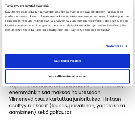
o voitte pelata viestinä kolmen hengen
Tämä sivusto käyttää evästeitä
ryhmässä siten että kaksi pelaa ja yksi lepää
Käytämme evästeitä tarjoamamme sisällön ja mainosten räätälöimiseen, sosiaalisen
median ominaisuuksien tukemiseen ja kävijämäärämme analysoimiseen. Lisäksi jaamme
o tai muu malli, voit ehdottaa kilpailun johdolle,
sosiaalisen median, mainosalan ja analytiikka-alan kumppaneillemme tietoja siitä, miten
Mauri Mikkonen ja Teemu Rintala
käytät sivustoamme. Kumppanimme voivat yhdistää näitä tietoja muihin tietoihin, joita
olet antanut heille tai joita on kerätty, kun olet käyttänyt heidän palvelujaan.
• Tavoitteena pelata 5–8 kierrosta 24 tunnin
aikana per joukkue ja tehdä paljon hyviä
reikätuloksia
Näytä tiedot
• Tavoite on pelata vähintään kaksi kierrosta
jalkaisin per osallistuja, loput voi mennä autolla
Salli kaikki evästeet
Vain välttämättömät evästeet
Järjestelyt
Tapahtumamaksu on vähintään 40 eur/ henkilö,
enemmänkin saa maksaa halutessaan.
Ylimenevä osuus kartuttaa junioritukea. Hintaan
sisältyy ruokailut (lounas, päivällinen, yöpala sekä
aamiainen) sekä golfautot.