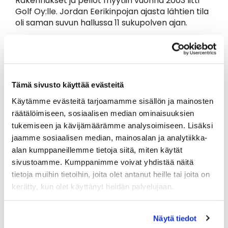
Rakennukset ja pellot myytiin vuonna 2003 Iitti
Golf Oy:lle. Jordan Eerikinpojan ajasta lähtien tila
oli saman suvun hallussa 11 sukupolven ajan.
Rakennusten uusi käyttö palaa eräässä mielessä
juurilleen, toimihan talo perinteisesti
kestikievarina. Rakennukset ja niitä ympäröivä
maisema ovat jo 1970-luvun alusta olleet
museoviraston valvonnan kohteina. Museovirasto
Tämä sivusto käyttää evästeitä
on antanut myös ohjeet korjausten,
Käytämme evästeitä tarjoamamme sisällön ja mainosten
uudisrakentamisen ja maisemoinnin vanhaa
räätälöimiseen, sosiaalisen median ominaisuuksien
kunnioittavasta toteuttamisesta. Tilan historia ja
tukemiseen ja kävijämäärämme analysoimiseen. Lisäksi
perinteet ovat todella säilyttämisen arvoisia. Iitti
jaamme sosiaalisen median, mainosalan ja analytiikka-
Golf sai tilan haltuunsa hyvään aikaan, sillä tila
alan kumppaneillemme tietoja siitä, miten käytät
olisi saattanut päästä ajan kuluessa pahasti
ränsistymään jakamattoman kuolinpesän
sivustoamme. Kumppanimme voivat yhdistää näitä
hallussa. Nyt hyöty on molemminpuolinen: Iitti
tietoja muihin tietoihin, joita olet antanut heille tai joita on
Golf pystyy tarjoamaan golfin ystäville ja
kerätty, kun olet käyttänyt heidän palvelujaan.
muillekin ulkoilijoille harrastusten parista
luonnonkauniin maiseman ja maalaismiljöön.
Vastapalveluksena "tilavanhukselle" Iitti Golf
Näytä tiedot