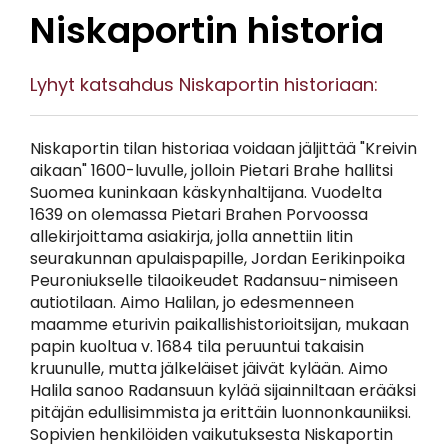
Niskaportin historia
Lyhyt katsahdus Niskaportin historiaan:
Niskaportin tilan historiaa voidaan jäljittää "Kreivin
aikaan" 1600-luvulle, jolloin Pietari Brahe hallitsi
Suomea kuninkaan käskynhaltijana. Vuodelta
1639 on olemassa Pietari Brahen Porvoossa
allekirjoittama asiakirja, jolla annettiin Iitin
seurakunnan apulaispapille, Jordan Eerikinpoika
Peuroniukselle tilaoikeudet Radansuu-nimiseen
autiotilaan. Aimo Halilan, jo edesmenneen
maamme eturivin paikallishistorioitsijan, mukaan
papin kuoltua v. 1684 tila peruuntui takaisin
kruunulle, mutta jälkeläiset jäivät kylään. Aimo
Halila sanoo Radansuun kylää sijainniltaan erääksi
pitäjän edullisimmista ja erittäin luonnonkauniiksi.
Sopivien henkilöiden vaikutuksesta Niskaportin