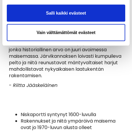
pitää sen kunnosta sille kuuluvaa huolta ja
varjelee samalla sen arvokasta kulttuuriperintöä,
Salli kaikki evästeet
yhteistyössä museoviraston kanssa.
Golfkentän rakentamisen yhteydessä myös
maisema parantuu, näkymät parantuvat ja
Vain välttämättömät evästeet
ympäristön kasvillisuus tulee huollettua.
Golfkentän alue on vanhaa viljelymaisemaa,
jonka historiallinen arvo on juuri avoimessa
maisemassa. Järvikannaksen loivasti kumpuileva
pelto ja niitä reunustavat mäntyvaltaiset harjut
mahdollistavat nykyaikaisen laatukentän
rakentamisen.
- Riitta Jääskeläinen
Niskaportti syntynyt 1600-luvulla
Rakennukset ja niitä ympäröivä maisema
ovat jo 1970-luvun alusta olleet