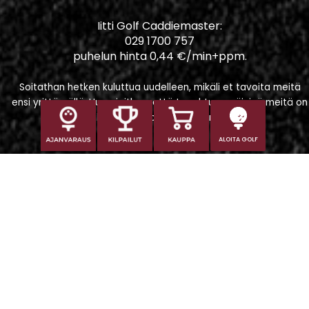
Iitti Golf Caddiemaster:
029 1700 757
puhelun hinta 0,44 €/min+ppm.
Soitathan hetken kuluttua uudelleen, mikäli et tavoita meitä
ensi yrittämällä. Huomioithan, että tapahtumapäivinä meitä on
vaikeampi tavoittaa puhelimitse.
ALOITA GOLF
Iitti Golf Niskaportti
Iitintie 684, 47400 Kausala
Caddiemaster
caddiemaster@iittigolf.com
029 1700 757 (44snt/min+ppm)