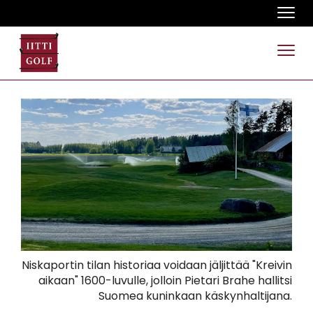
Navi
Navi
Niskaportin tilan historiaa voidaan jäljittää "Kreivin
aikaan" 1600-luvulle, jolloin Pietari Brahe hallitsi
Suomea kuninkaan käskynhaltijana.