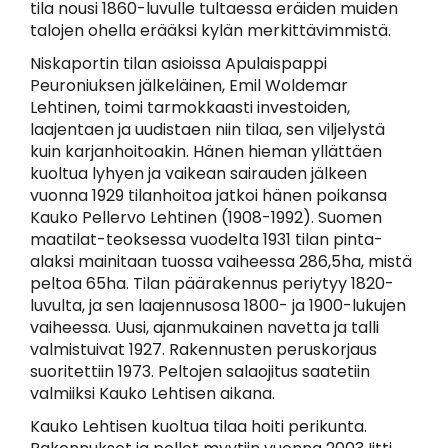
tila nousi 1860-luvulle tultaessa eräiden muiden
talojen ohella erääksi kylän merkittävimmistä.
Niskaportin tilan asioissa Apulaispappi
Peuroniuksen jälkeläinen, Emil Woldemar
Lehtinen, toimi tarmokkaasti investoiden,
laajentaen ja uudistaen niin tilaa, sen viljelystä
kuin karjanhoitoakin. Hänen hieman yllättäen
kuoltua lyhyen ja vaikean sairauden jälkeen
vuonna 1929 tilanhoitoa jatkoi hänen poikansa
Kauko Pellervo Lehtinen (1908-1992). Suomen
maatilat-teoksessa vuodelta 1931 tilan pinta-
alaksi mainitaan tuossa vaiheessa 286,5ha, mistä
peltoa 65ha. Tilan päärakennus periytyy 1820-
luvulta, ja sen laajennusosa 1800- ja 1900-lukujen
vaiheessa. Uusi, ajanmukainen navetta ja talli
valmistuivat 1927. Rakennusten peruskorjaus
suoritettiin 1973. Peltojen salaojitus saatetiin
valmiiksi Kauko Lehtisen aikana.
Kauko Lehtisen kuoltua tilaa hoiti perikunta.