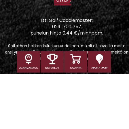
Iitti Golf Caddiemaster:
029 1700 757
puhelun hinta 0,44 €/min+ppm.
Soitathan hetken kuluttua uudelleen, mikäli et tavoita meitä
ensi yrittämällä. Huomioithan, että tapahtumapäivinä meitä on
vaikeampi tavoittaa puhelimitse.
ALOITA GOLF
Iitti Golf Niskaportti
Iitintie 684, 47400 Kausala
Caddiemaster
caddiemaster@iittigolf.com
029 1700 757 (44snt/min+ppm)