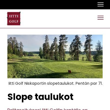
Navi
Navi
Iitti Golf Niskaportin slopetaulukot. Pentän par 71.
Slope taulukot