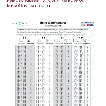
Pelitasoituksesi Iitti Golfin kentälle on
katsottavissa täältä.