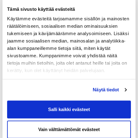
Tämä sivusto käyttää evästeitä
ILMOITTAUDU
Käytämme evästeitä tarjoamamme sisällön ja mainosten
räätälöimiseen, sosiaalisen median ominaisuuksien
tukemiseen ja kävijämäärämme analysoimiseen. Lisäksi
IITTI GOLF NISKAPORTTI
jaamme sosiaalisen median, mainosalan ja analytiikka-
TAPAHTUMAN SIJAINTI
alan kumppaneillemme tietoja siitä, miten käytät
KARTALLA
sivustoamme. Kumppanimme voivat yhdistää näitä
tietoja muihin tietoihin, joita olet antanut heille tai joita on
kerätty, kun olet käyttänyt heidän palvelujaan.
Talkooavuksi mestiksiin?
Haemme seuraavia apukäsiä
Näytä tiedot
mestaruusviikonloppuun:
Salli kaikki evästeet
- Tuomari pe-su Kari Vaalgamaa IGS puh. 040
589 3558
Vain välttämättömät evästeet