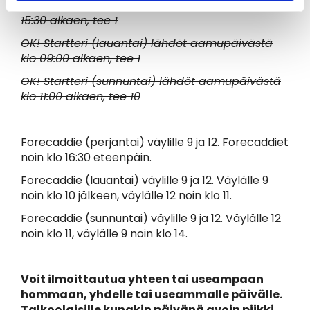
OK! Startteri (perjantai) lähdöt iltapäivästä klo
15:30 alkaen, tee 1
OK! Startteri (lauantai) lähdöt aamupäivästä
klo 09:00 alkaen, tee 1
OK! Startteri (sunnuntai) lähdöt aamupäivästä
klo 11:00 alkaen, tee 10
Forecaddie (perjantai) väylille 9 ja 12. Forecaddiet
noin klo 16:30 eteenpäin.
Forecaddie (lauantai) väylille 9 ja 12. Väylälle 9
noin klo 10 jälkeen, väylälle 12 noin klo 11.
Forecaddie (sunnuntai) väylille 9 ja 12. Väylälle 12
noin klo 11, väylälle 9 noin klo 14.
Voit ilmoittautua yhteen tai useampaan
hommaan, yhdelle tai useammalle päivälle.
Talkoolaisille kunakin päivänä avoin piikki