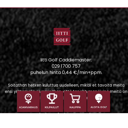
Iitti Golf Caddiemaster:
029 1700 757
puhelun hinta 0,44 €/min+ppm.
Soitathan hetken kuluttua uudelleen, mikäli et tavoita meitä
ensi yrittämällä. Huomioithan, että tapahtumapäivinä meitä on
vaikeampi tavoittaa puhelimitse.
ALOITA GOLF
Iitti Golf Niskaportti
Iitintie 684, 47400 Kausala