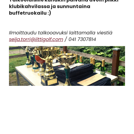
klubikahvilassa ja sunnuntaina
buffetruokailu :)
Ilmoittaudu talkooavuksi laittamalla viestiä
seija.torri@iittigolf.com
/ 041 7307814