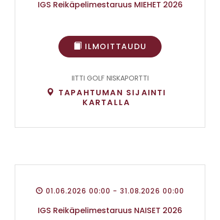
IGS Reikäpelimestaruus MIEHET 2026
ILMOITTAUDU
IITTI GOLF NISKAPORTTI
TAPAHTUMAN SIJAINTI
KARTALLA
01.06.2026 00:00
- 31.08.2026 00:00
IGS Reikäpelimestaruus NAISET 2026