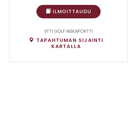
ILMOITTAUDU
IITTI GOLF NISKAPORTTI
TAPAHTUMAN SIJAINTI
KARTALLA