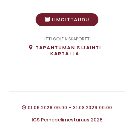
ILMOITTAUDU
IITTI GOLF NISKAPORTTI
TAPAHTUMAN SIJAINTI
KARTALLA
01.06.2026 00:00
- 31.08.2026 00:00
IGS Perhepelimestaruus 2026