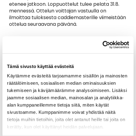
etenee jatkoon. Loppuottelut tulee pelata 31.8.
mennessä. Ottelun voittajan vastuulla on
ilmoittaa tuloksesta caddiemasterille viimeistään
ottelua seuraavana päivänä.
Kilpailuissa noudatetaan voimassa olevia Golfin
sääntöjä sekä Iitti Golfin paikallisääntöjä.
Sääntörikkomuksista, joista seuraa yleinen
rangaistus merkitsee reikäpelissä reiän
Tämä sivusto käyttää evästeitä
menetystä. Reikäpelissä tasatilanteet
Käytämme evästeitä tarjoamamme sisällön ja mainosten
ratkaistaan jatkamalla peliä pienen tauon jälkeen
räätälöimiseen, sosiaalisen median ominaisuuksien
reikä reiältä alkaen aloitusreiältä, kunnes toinen
pelaajista (tai pelaajapareista) voittaa reiän. Jos
tukemiseen ja kävijämäärämme analysoimiseen. Lisäksi
perhepelissä pelaajapari päättää lyödä
jaamme sosiaalisen median, mainosalan ja analytiikka-
varapallon tai uuden (korvaavan) pallon, sen
alan kumppaneillemme tietoja siitä, miten käytät
pelaa se pelipartneri, jonka vuoro olisi lyödä
sivustoamme. Kumppanimme voivat yhdistää näitä
pelaajaparin seuraava lyönti. Uusi pallo lyödään
tietoja muihin tietoihin, joita olet antanut heille tai joita on
samalta paikalta tai teeltä kuin alkuperäinen
kerätty, kun olet käyttänyt heidän palvelujaan.
pallo. Mitkään pelaajaparin rangaistuslyönnit