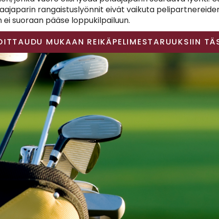
aajaparin rangaistuslyönnit eivät vaikuta pelipartnereiden
n ei suoraan pääse loppukilpailuun.
OITTAUDU MUKAAN REIKÄPELIMESTARUUKSIIN TÄ