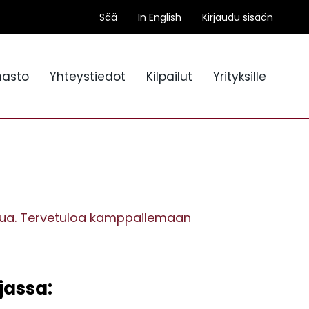
Sää
In English
Kirjaudu sisään
nasto
Yhteystiedot
Kilpailut
Yrityksille
aksua. Tervetuloa kamppailemaan
jassa: