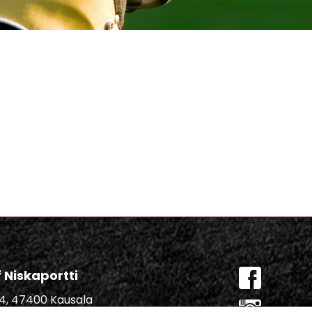
lf Niskaportti
684, 47400 Kausala