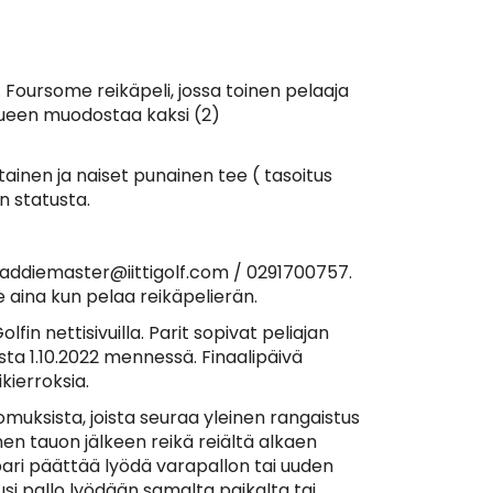
 Foursome reikäpeli, jossa toinen pelaaja
kkueen muodostaa kaksi (2)
ainen ja naiset punainen tee ( tasoitus
n statusta.
caddiemaster@iittigolf.com / 0291700757.
e aina kun pelaa reikäpelierän.
fin nettisivuilla. Parit sopivat peliajan
ta 1.10.2022 mennessä. Finaalipäivä
kierroksia.
komuksista, joista seuraa yleinen rangaistus
en tauon jälkeen reikä reiältä alkaen
apari päättää lyödä varapallon tai uuden
usi pallo lyödään samalta paikalta tai