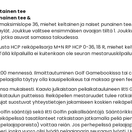
ltainen tee
unainen tee &
maksimislope 36, miehet keltainen ja naiset punainen tee.
väylät. Joukkue valitsee ensimmäisen avaajan tiiltä 1. Jou
i jotka asuvat samassa taloudessa.
sta HCP reikäpelisarja M+N RP HCP 0-36, 18 R, miehet kelt
ällä kilpailuilla ei kuitenkaan ole seuran mestaruuskilpailu
 12:00 mennessä. Ilmoittautuminen Golf Gamebookissa tai 
a pelaajalla täytyy olla kausipelioikeus tai maksaa green fe
 mukaisesti. Kaavio julkaistaan peliaikatauluineen Iitti Gol
ataulun puitteissa. Reikäpelien mestaruudet tulee ratkais
stujat suostuvat yhteystietojen jakamiseen koskien reikäpeli
lfin sääntöjä sekä Iitti Golfin paikallisääntöjä. Sääntörik
ikäpelissä tasatilanteet ratkaistaan jatkamalla peliä pien
ai pelaajapareista) voittaa reiän. Jos perhepelissä pelaaj
ri, jonka vuoro olisi lyödä pelaajaparin seuraava lyönti. U