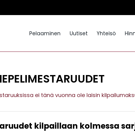
Pelaaminen
Uutiset
Yhteisö
Hin
RHEPELIMESTARUUDET
mestaruuksissa ei tänä vuonna ole laisin kilpailum
aruudet kilpaillaan kolmessa sar