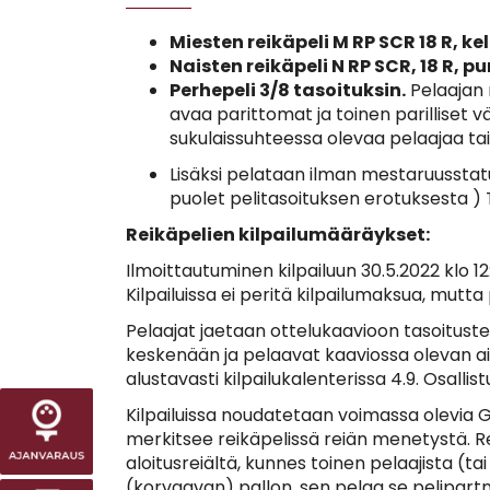
Miesten reikäpeli M RP SCR 18 R, ke
Naisten reikäpeli N RP SCR, 18 R, p
Perhepeli 3/8 tasoituksin.
Pelaajan 
avaa parittomat ja toinen parilliset 
sukulaissuhteessa olevaa pelaajaa ta
Lisäksi pelataan ilman mestaruusstatu
puolet pelitasoituksen erotuksesta ) T
Reikäpelien kilpailumääräykset:
Ilmoittautuminen kilpailuun 30.5.2022 klo
Kilpailuissa ei peritä kilpailumaksua, mutt
Pelaajat jaetaan ottelukaavioon tasoitustensa
keskenään ja pelaavat kaaviossa olevan aik
alustavasti kilpailukalenterissa 4.9. Osalli
Kilpailuissa noudatetaan voimassa olevia Go
merkitsee reikäpelissä reiän menetystä. Re
aloitusreiältä, kunnes toinen pelaajista (t
(korvaavan) pallon, sen pelaa se pelipartne