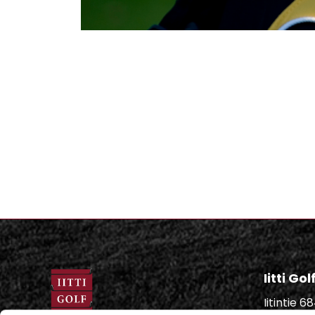
Iitti Go
Iitintie 