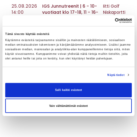
25.08.2026
IGS Junnutreenit | 6 - 10-
Iitti Golf
14:00
vuotiaat klo 17-18, 11 - 16-
Niskaportti
vuotiaat klo 18:15-19:15
Tämä sivusto käyttää evästeitä
Käytämme evästeitä tarjoamamme sisällön ja mainosten räätälöimiseen, sosiaalisen
median ominaisuuksien tukemiseen ja kävijämäärämme analysoimiseen. Lisäksi jaamme
sosiaalisen median, mainosalan ja analytiikka-alan kumppaneillemme tietoja siitä, miten
käytät sivustoamme. Kumppanimme voivat yhdistää näitä tietoja muihin tietoihin, joita
olet antanut heille tai joita on kerätty, kun olet käyttänyt heidän palvelujaan.
Näytä tiedot
Salli kaikki evästeet
Vain välttämättömät evästeet