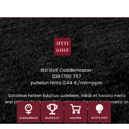
Iitti Golf Caddiemaster:
029 1700 757
puhelun hinta 0,44 €/min+ppm.
Soitathan hetken kuluttua uudelleen, mikäli et tavoita meitä
ensi yrittämällä. Huomioithan, että tapahtumapäivinä meitä on
vaikeampi tavoittaa puhelimitse.
ALOITA GOLF
Iitti Golf Niskaportti