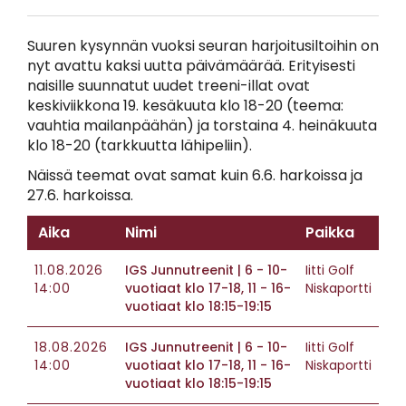
Suuren kysynnän vuoksi seuran harjoitusiltoihin on
nyt avattu kaksi uutta päivämäärää. Erityisesti
naisille suunnatut uudet treeni-illat ovat
keskiviikkona 19. kesäkuuta klo 18-20 (teema:
vauhtia mailanpäähän) ja torstaina 4. heinäkuuta
klo 18-20 (tarkkuutta lähipeliin).
Näissä teemat ovat samat kuin 6.6. harkoissa ja
27.6. harkoissa.
Aika
Nimi
Paikka
11.08.2026
IGS Junnutreenit | 6 - 10-
Iitti Golf
14:00
vuotiaat klo 17-18, 11 - 16-
Niskaportti
vuotiaat klo 18:15-19:15
18.08.2026
IGS Junnutreenit | 6 - 10-
Iitti Golf
14:00
vuotiaat klo 17-18, 11 - 16-
Niskaportti
vuotiaat klo 18:15-19:15