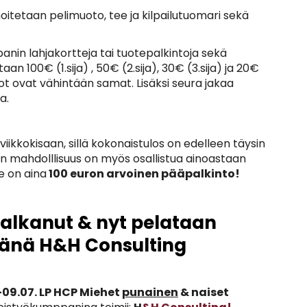
ilmoitetaan pelimuoto, tee ja kilpailutuomari sekä
nin lahjakortteja tai tuotepalkintoja sekä
an 100€ (1.sija) , 50€ (2.sija), 30€ (3.sija) ja 20€
rvot ovat vähintään samat. Lisäksi seura jakaa
a.
kkokisaan, sillä kokonaistulos on edelleen täysin
 niin mahdolllisuus on myös osallistua ainoastaan
le on aina
100 euron arvoinen pääpalkinto!
 alkanut & nyt pelataan
ntänä H&H Consulting
09.07. LP HCP Miehet
punainen
& naiset