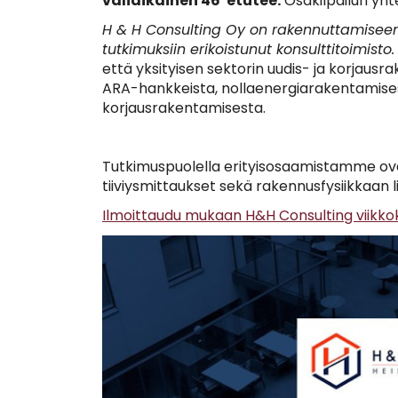
väliaikainen 46' etutee.
Osakilpailun yht
H & H Consulting Oy on rakennuttamisee
tutkimuksiin erikoistunut konsulttitoimisto.
että yksityisen sektorin uudis- ja korjausr
ARA-hankkeista, nollaenergiarakentamise
korjausrakentamisesta.
Tutkimuspuolella erityisosaamistamme o
tiiviysmittaukset sekä rakennusfysiikkaan l
Ilmoittaudu mukaan H&H Consulting viikko