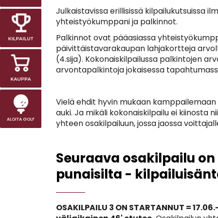
Julkaistavissa erillisissä kilpailukutsuissa 
yhteistyökumppani ja palkinnot.
Palkinnot ovat pääasiassa yhteistyökumppa
päivittäistavarakaupan lahjakortteja arvolta
(4.sija). Kokonaiskilpailussa palkintojen a
arvontapalkintoja jokaisessa tapahtumass
Vielä ehdit hyvin mukaan kamppailemaan vii
auki. Ja mikäli kokonaiskilpailu ei kiinosta
ALOITA GOLF
yhteen osakilpailuun, jossa jaossa voittajal
Seuraava osakilpailu on
punaisilta - kilpailuisä
OSAKILPAILU 3 ON STARTANNUT = 17.06.-