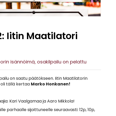
: Iitin Maatilatori
latorin isännöimä, osakilpailu on pelattu
lpailu on saatu päätökseen. Iitin Maatilatorin
oli tällä kertaa
Marko Honkanen!
aajia: Kari Vaalgamaa ja Aaro Mikkola!
lle parhaalle sijoittuneelle seuraavasti: 12p, 10p,