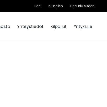
Sää
In English
Kirjaudu sisään
nasto
Yhteystiedot
Kilpailut
Yrityksille