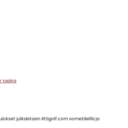
t täältä
tulokset julkaistaan Iittigolf.com sometileillä ja