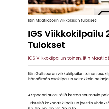
Iitin Maatilatorin viikkokisan tulokset!
IGS Viikkokilpailu 2
Tulokset
IGS Viikkokilpailun toinen, Iitin Maati
Iitin Golfseuran viikkokilpailun toinen osaki
isännöimän osakilpailun voitokkain pelaaja 
Arrpaonni suosi tällä kertaa seuraavia pel
. Pisteitä kokonaiskilpailuun jaettiin yhdeksä
8p, 6p, 5p, 4p, 3p, 2p ja 1p.