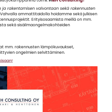
eistyökumppanina toimii:
H
&H Consulting!
n ja rakentamisen valvontaan sekä rakennusten
Vahvalla ammattitaidolla hoidamme sekä julkisen
akennusprojektit. Erityisosaamista meillä on mm.
sta sekä sisäilmaongelmakohteiden
vat mm. rakennusten lämpökuvaukset,
iittyvien ongelmien selvittäminen.
kisaan!