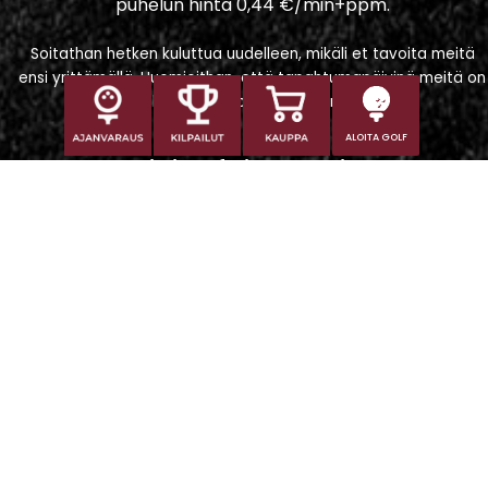
puhelun hinta 0,44 €/min+ppm.
Soitathan hetken kuluttua uudelleen, mikäli et tavoita meitä
ensi yrittämällä. Huomioithan, että tapahtumapäivinä meitä on
vaikeampi tavoittaa puhelimitse.
ALOITA GOLF
Iitti Golf Niskaportti
Iitintie 684, 47400 Kausala
Caddiemaster
caddiemaster@iittigolf.com
029 1700 757 (44snt/min+ppm)