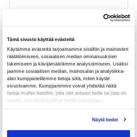
16.04.2026 18:30
- 18:30
IGS Seurailta & kevätkokous
Tämä sivusto käyttää evästeitä
Käytämme evästeitä tarjoamamme sisällön ja mainosten
ILMOITTAUDU
räätälöimiseen, sosiaalisen median ominaisuuksien
tukemiseen ja kävijämäärämme analysoimiseen. Lisäksi
jaamme sosiaalisen median, mainosalan ja analytiikka-
RADALLA RESORT UIMARINTIE 1, KAUSALA
alan kumppaneillemme tietoja siitä, miten käytät
TAPAHTUMAN SIJAINTI
sivustoamme. Kumppanimme voivat yhdistää näitä
KARTALLA
tietoja muihin tietoihin, joita olet antanut heille tai joita on
kerätty, kun olet käyttänyt heidän palvelujaan.
Näytä tiedot