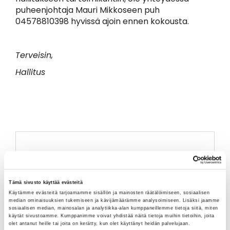
puheenjohtaja Mauri Mikkoseen puh
04578810398 hyvissä ajoin ennen kokousta.
Terveisin,
Hallitus
12.11.2025 18:00
- 18:00
Iitin Golfseuran syyskokous ja seurailta
Tämä sivusto käyttää evästeitä
Käytämme evästeitä tarjoamamme sisällön ja mainosten räätälöimiseen, sosiaalisen
median ominaisuuksien tukemiseen ja kävijämäärämme analysoimiseen. Lisäksi jaamme
sosiaalisen median, mainosalan ja analytiikka-alan kumppaneillemme tietoja siitä, miten
käytät sivustoamme. Kumppanimme voivat yhdistää näitä tietoja muihin tietoihin, joita
ILMOITTAUDU
olet antanut heille tai joita on kerätty, kun olet käyttänyt heidän palvelujaan.