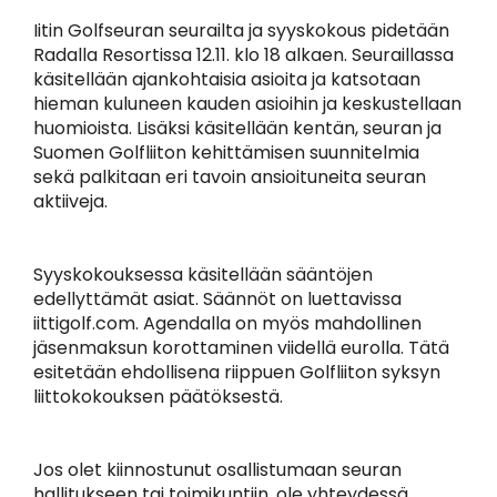
Iitin Golfseuran seurailta ja syyskokous pidetään
Radalla Resortissa 12.11. klo 18 alkaen. Seuraillassa
käsitellään ajankohtaisia asioita ja katsotaan
hieman kuluneen kauden asioihin ja keskustellaan
huomioista. Lisäksi käsitellään kentän, seuran ja
Suomen Golfliiton kehittämisen suunnitelmia
sekä palkitaan eri tavoin ansioituneita seuran
aktiiveja.
Syyskokouksessa käsitellään sääntöjen
edellyttämät asiat. Säännöt on luettavissa
iittigolf.com. Agendalla on myös mahdollinen
jäsenmaksun korottaminen viidellä eurolla. Tätä
esitetään ehdollisena riippuen Golfliiton syksyn
liittokokouksen päätöksestä.
Jos olet kiinnostunut osallistumaan seuran
hallitukseen tai toimikuntiin, ole yhteydessä