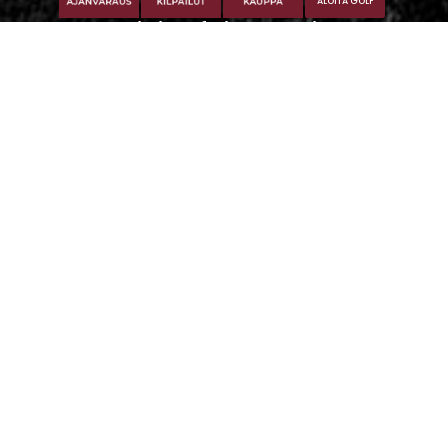
ALOITA GOLF
Iitti Golf Niskaportti
Iitintie 684, 47400 Kausala
Caddiemaster
caddiemaster@iittigolf.com
029 1700 757 (44snt/min+ppm)
© Iitti Golf
| Toiminnanohjausjärjestelmä
WiseGolf
powered by
WiseNetwork