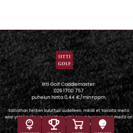
Iitti Golf Caddiemaster:
029 1700 757
puhelun hinta 0,44 €/min+ppm.
Soitathan hetken kuluttua uudelleen, mikäli et tavoita meitä
ensi yrittämällä. Huomioithan, että tapahtumapäivinä meitä on
vaikeampi tavoittaa puhelimitse.