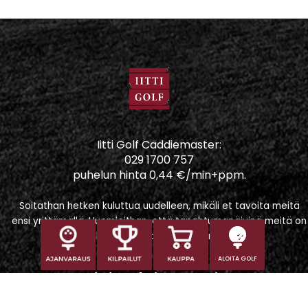
Iitti Golf Caddiemaster:
029 1700 757
puhelun hinta 0,44 €/min+ppm.
Soitathan hetken kuluttua uudelleen, mikäli et tavoita meitä
ensi yrittämällä. Huomioithan, että tapahtumapäivinä meitä on
vaikeampi tavoittaa puhelimitse.
ALOITA GOLF
Iitti Golf Niskaportti
Iitintie 684, 47400 Kausala