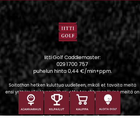
Iitti Golf Caddiemaster:
029 1700 757
puhelun hinta 0,44 €/min+ppm.
Soitathan hetken kuluttua uudelleen, mikäli et tavoita meitä
ensi yrittämällä. Huomioithan, että tapahtumapäivinä meitä on
vaikeampi tavoittaa puhelimitse.
ALOITA GOLF
Iitti Golf Niskaportti
Iitintie 684, 47400 Kausala