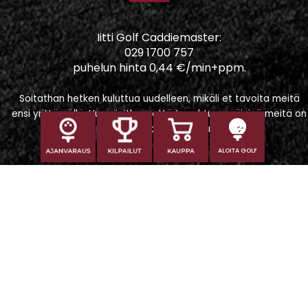
Iitti Golf Caddiemaster:
029 1700 757
puhelun hinta 0,44 €/min+ppm.
Soitathan hetken kuluttua uudelleen, mikäli et tavoita meitä
ensi yrittämällä. Huomioithan, että tapahtumapäivinä meitä on
vaikeampi tavoittaa puhelimitse.
ALOITA GOLF
Iitti Golf Niskaportti
Iitintie 684, 47400 Kausala
Caddiemaster
caddiemaster@iittigolf.com
029 1700 757 (44snt/min+ppm)