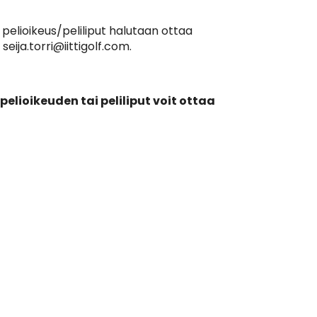
pelioikeus/peliliput halutaan ottaa
eija.torri@iittigolf.com.
lioikeuden tai peliliput voit ottaa