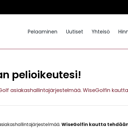
Pelaaminen
Uutiset
Yhteisö
Hin
n pelioikeutesi!
lf asiakashallintajärjestelmää. WiseGolfin kaut
iakashallintajärjestelmää.
WiseGolfin kautta tehdää