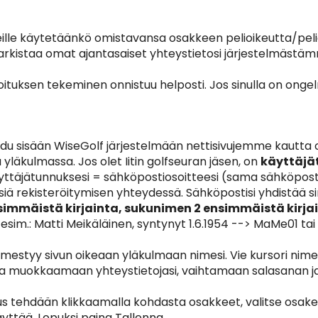
ille käytetäänkö omistavansa osakkeen pelioikeutta/pelioi
arkistaa omat ajantasaiset yhteystietosi järjestelmästä
moituksen tekeminen onnistuu helposti. Jos sinulla on ongel
audu sisään WiseGolf järjestelmään nettisivujemme kautta 
yläkulmassa. Jos olet Iitin golfseuran jäsen, on
käyttäjä
äyttäjätunnuksesi = sähköpostiosoitteesi (sama sähköpost
siä rekisteröitymisen yhteydessä. Sähköpostisi yhdistää si
immäistä kirjainta, sukunimen 2 ensimmäistä kirja
esim.: Matti Meikäläinen, syntynyt 1.6.1954 --> MaMe01 tai 
 ilmestyy sivun oikeaan yläkulmaan nimesi. Vie kursori nime
 ja muokkaamaan yhteystietojasi, vaihtamaan salasanan j
itus tehdään klikkaamalla kohdasta osakkeet, valitse osak
yttää. Lopuksi paina Tallenna.