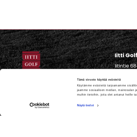
Iitti Go
Iitintie 
Caddie
Tämä sivusto käyttää evästeitä
Iitti Golf Caddiemaster:
Käytämme evästeitä tarjoamamme sisällön
caddiema
jaamme sosiaalisen median, mainosalan ja
029 1700 757
muihin tietoihin, joita olet antanut heille t
puhelun hinta 0,44 €/min+ppm.
029 1700
Näytä tiedot
Soitathan hetken kuluttua uudelleen,
mikäli et tavoita meitä ensi yrittämällä.
Huomioithan, että tapahtumapäivinä
meitä on vaikeampi tavoittaa