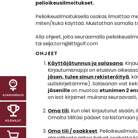
pelioikeusilmoitukset.
Pelioikeusilmoituksella osakas ilmoittaa me
miten/kuka käyttää. Muistathan samalla t
Alla ohjeet, joita seuraamalla pelioikeusil
tai seija.torri@iittigolf.com
OHJEET
Käyttäjätunnus ja salasana
. Kirj
Kirjautumisnappi on etusivun oikeassa 
jäsen, tulee sinun rekisteröityä
, k
uutiskirjeitämme). Salasanan voit kek
jäsenille
on muotoa:
etunimen 2 ens
on isot kirjaimet mukana seuraavasti, 
Oma tili
.
Kun olet kirjautunut sisään,
Omalta tililtäsi pääset tarkistamaan
Oma tili / osakkeet
. Pelioikeusilmo
alavalikosta miten haluat osaketta kä