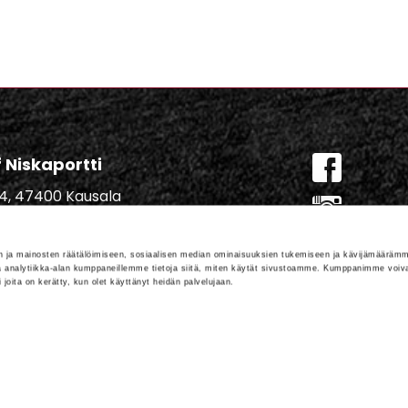
lf Niskaportti
684, 47400 Kausala
master
 ja mainosten räätälöimiseen, sosiaalisen median ominaisuuksien tukemiseen ja kävijämäärämm
ster@iittigolf.com
 analytiikka-alan kumppaneillemme tietoja siitä, miten käytät sivustoamme. Kumppanimme voivat
ai joita on kerätty, kun olet käyttänyt heidän palvelujaan.
 757 (44snt/min+ppm)