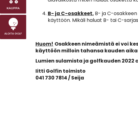
B- ja C-osakkeet.
B- ja C-osakkeen h
käyttöön. Mikäli haluat B- tai C-sarja
ALOITA GOLF
​​​​​​​Huom!
Osakkeen nimeämistä ei voi kes
käyttöön milloin tahansa kauden aika
Lumien sulamista ja golfkauden 2022 a
Iitti Golfin toimisto
041 730 7814 / Seija