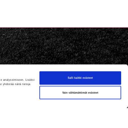
Salli kaikki evästeet
e analysoimiseen. Lisäksi
 yhdistää näitä tietoja
Vain välttämättömät evästeet