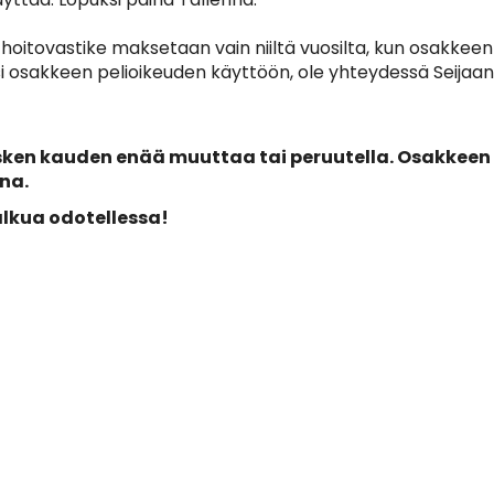
oitovastike maksetaan vain niiltä vuosilta, kun osakkeen 
si osakkeen pelioikeuden käyttöön, ole yhteydessä Seijaan s
ken kauden enää muuttaa tai peruutella. Osakkeen pe
na.
lkua odotellessa!