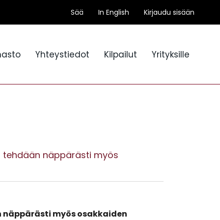
Sää
In English
Kirjaudu sisään
nasto
Yhteystiedot
Kilpailut
Yrityksille
ta tehdään näppärästi myös
n näppärästi myös osakkaiden