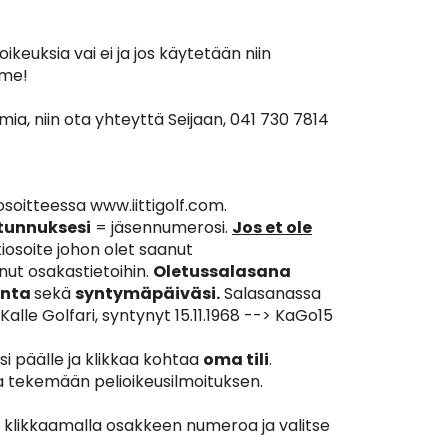
keuksia vai ei ja jos käytetään niin
mme!
mia, niin ota yhteyttä Seijaan, 041 730 7814
osoitteessa www.iittigolf.com.
tunnuksesi
= jäsennumerosi.
Jos et ole
iosoite johon olet saanut
nut osakastietoihin.
Oletussalasana
inta
sekä
syntymäpäiväsi.
Salasanassa
Kalle Golfari, syntynyt 15.11.1968 --> KaGo15
si päälle ja klikkaa kohtaa
oma tili
.
a tekemään pelioikeusilmoituksen.
e klikkaamalla osakkeen numeroa ja valitse