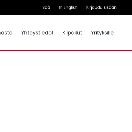
Sää
In English
Kirjaudu sisään
nasto
Yhteystiedot
Kilpailut
Yrityksille