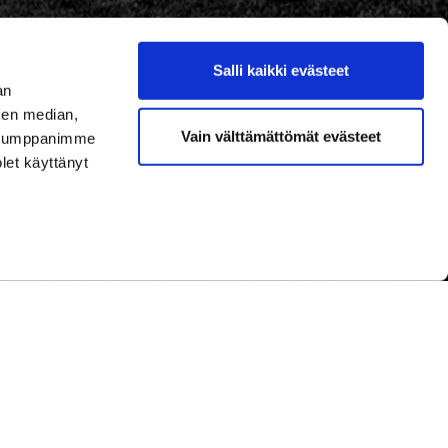
Salli kaikki evästeet
an
sen median,
Vain välttämättömät evästeet
. Kumppanimme
olet käyttänyt
Tietosuojaseloste
|
Käyttöehdot