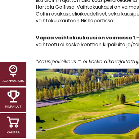
Iitti Golfin rajattomalla kausipelioikeudell
Hartola Golfissa. Vaihtokuukausi on voimas
Golfin osakaspelioikeudelliset sekä kausip
vaihtokuukauteen Niskaportissa!
Vapaa vaihtokuukausi on voimassa 1.-3
vaihtoetu ei koske kenttien kilpailuita ja/t
*Kausipelioikeus = ei koske aikarajoitettuj