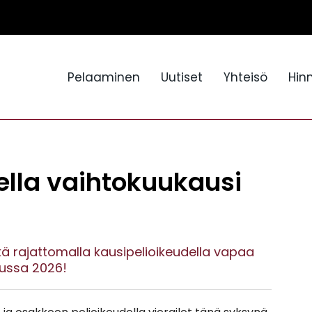
Pelaaminen
Uutiset
Yhteisö
Hin
lla vaihtokuukausi
ekä rajattomalla kausipelioikeudella vapaa
uussa 2026!