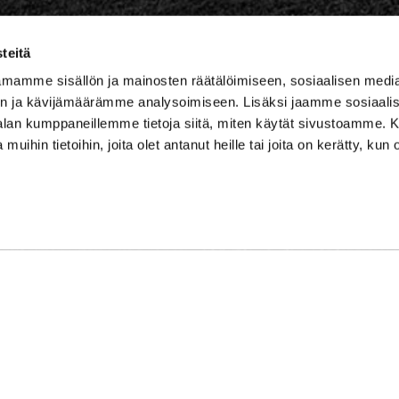
teitä
lf Niskaportti
mamme sisällön ja mainosten räätälöimiseen, sosiaalisen medi
n ja kävijämäärämme analysoimiseen. Lisäksi jaamme sosiaali
684, 47400 Kausala
-alan kumppaneillemme tietoja siitä, miten käytät sivustoamme
 muihin tietoihin, joita olet antanut heille tai joita on kerätty, kun 
master
ster@iittigolf.com
 757 (44snt/min+ppm)
by
WiseNetwork