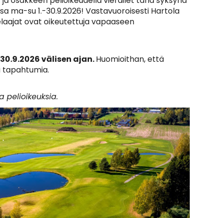
a* ja osakkeen pelioikeudella vierailet tänä syksynä
sa ma-su 1.-30.9.2026! Vastavuoroisesti Hartola
elaajat ovat oikeutettuja vapaaseen
0.9.2026 välisen ajan.
Huomioithan, että
ai tapahtumia.
a pelioikeuksia.