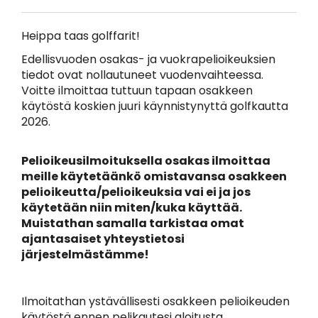
Heippa taas golffarit!
Edellisvuoden osakas- ja vuokrapelioikeuksien
tiedot ovat nollautuneet vuodenvaihteessa.
Voitte ilmoittaa tuttuun tapaan osakkeen
käytöstä koskien juuri käynnistynyttä golfkautta
2026.
Pelioikeusilmoituksella osakas ilmoittaa
meille käytetäänkö omistavansa osakkeen
pelioikeutta/pelioikeuksia vai ei ja jos
käytetään niin miten/kuka käyttää.
Muistathan samalla tarkistaa omat
ajantasaiset yhteystietosi
järjestelmästämme!
Ilmoitathan ystävällisesti osakkeen pelioikeuden
käytöstä
ennen pelikautesi aloitusta.