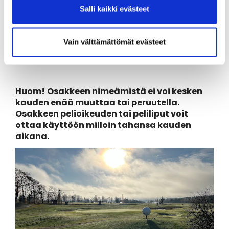
kun osakkeen pelioikeus/peliliput halutaan
Salli kaikki evästeet
ottaa käyttöön. Mikäli haluat B- tai C-sarjasi
osakkeen pelioikeuden/peliliput käyttöön,
ole yhteydessä Seijaan
Vain välttämättömät evästeet
seija.torri@iittigolf.com.
Huom!
Osakkeen nimeämistä ei voi kesken
kauden enää muuttaa tai peruutella.
Osakkeen pelioikeuden tai peliliput voit
ottaa käyttöön milloin tahansa kauden
aikana.