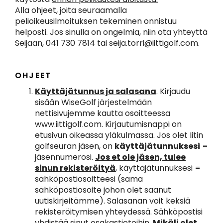
Alla ohjeet, joita seuraamalla
pelioikeusilmoituksen tekeminen onnistuu
helposti. Jos sinulla on ongelmia, niin ota yhteyttä
Seijaan, 041 730 7814 tai seija.torri@iittigolf.com.
OHJEET
Käyttäjätunnus ja salasana
. Kirjaudu
sisään WiseGolf järjestelmään
nettisivujemme kautta osoitteessa
www.iittigolf.com. Kirjautumisnappi on
etusivun oikeassa yläkulmassa. Jos olet Iitin
golfseuran jäsen, on
käyttäjätunnuksesi
=
jäsennumerosi.
Jos et ole jäsen, tulee
sinun rekisteröityä
, käyttäjätunnuksesi =
sähköpostiosoitteesi (sama
sähköpostiosoite johon olet saanut
uutiskirjeitämme). Salasanan voit keksiä
rekisteröitymisen yhteydessä. Sähköpostisi
yhdistää sinut osakastietoihin.
Mikäli olet