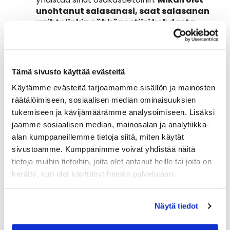
unohtanut salasanasi, saat salasanan
vaihtolinkin sähköpostiisi kohdasta
"Salasana unohtunut?" .
Oma tili
.
Kun olet kirjautunut sisään,
ilmestyy sivun oikeaan yläkulmaan nimesi.
Tämä sivusto käyttää evästeitä
Vie kursori nimesi päälle ja klikkaa kohtaa
Käytämme evästeitä tarjoamamme sisällön ja mainosten
oma tili
. Omalta tililtäsi pääset
räätälöimiseen, sosiaalisen median ominaisuuksien
tarkistamaan ja muokkaamaan
yhteystietojasi, vaihtamaan salasanan ja
tukemiseen ja kävijämäärämme analysoimiseen. Lisäksi
tekemään pelioikeusilmoituksen.
jaamme sosiaalisen median, mainosalan ja analytiikka-
alan kumppaneillemme tietoja siitä, miten käytät
Oma tili / osakkeet
. Pelioikeusilmoitus
sivustoamme. Kumppanimme voivat yhdistää näitä
tehdään klikkaamalla kohdasta osakkeet,
tietoja muihin tietoihin, joita olet antanut heille tai joita on
valitse osake klikkaamalla osakkeen
kerätty, kun olet käyttänyt heidän palvelujaan.
numeroa ja valitse alavalikosta miten haluat
osaketta käyttää. Lopuksi paina Tallenna.
Näytä tiedot
B- ja C-osakkeet.
B- ja C-osakkeen
hoitovastike maksetaan vain niiltä vuosilta,