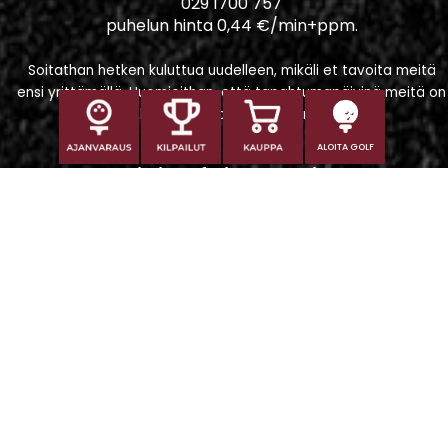
029 1700 757
puhelun hinta 0,44 €/min+ppm.
Soitathan hetken kuluttua uudelleen, mikäli et tavoita meitä
ensi yrittämällä. Huomioithan, että tapahtumapäivinä meitä on
vaikeampi tavoittaa puhelimitse.
ALOITA GOLF
Iitti Golf Niskaportti
Iitintie 684, 47400 Kausala
Caddiemaster
caddiemaster@iittigolf.com
029 1700 757 (44snt/min+ppm)