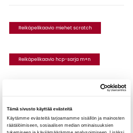
Reikäpelikaavio miehet scratch
Reikäpelikaavio hcp-sarja m+n
Perhepelimestaruuden ja naisten
reikäpelimestaruuden ilmoittautumisaikaa on
jatkettu viikolla. Tervetuloa vielä siis mukaan!
Tämä sivusto käyttää evästeitä
Käytämme evästeitä tarjoamamme sisällön ja mainosten
räätälöimiseen, sosiaalisen median ominaisuuksien
tukemiseen ja kävijämäärämme analysoimiseen. Lisäksi