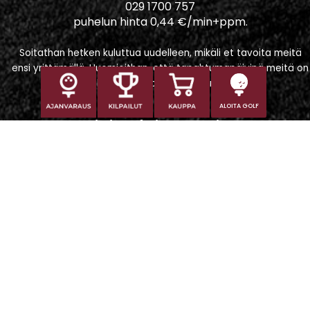
029 1700 757
puhelun hinta 0,44 €/min+ppm.
Soitathan hetken kuluttua uudelleen, mikäli et tavoita meitä
ensi yrittämällä. Huomioithan, että tapahtumapäivinä meitä on
vaikeampi tavoittaa puhelimitse.
ALOITA GOLF
Iitti Golf Niskaportti
Iitintie 684, 47400 Kausala
Caddiemaster
caddiemaster@iittigolf.com
029 1700 757 (44snt/min+ppm)