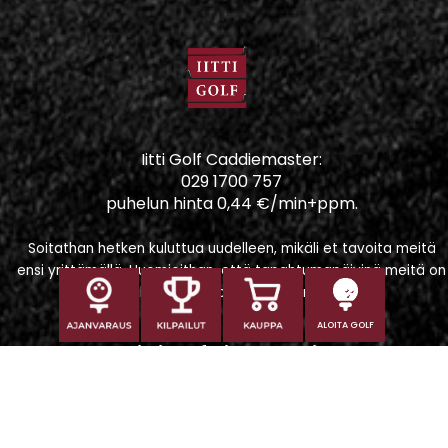
Iitti Golf Caddiemaster:
029 1700 757
puhelun hinta 0,44 €/min+ppm.
Soitathan hetken kuluttua uudelleen, mikäli et tavoita meitä
ensi yrittämällä. Huomioithan, että tapahtumapäivinä meitä on
vaikeampi tavoittaa puhelimitse.
ALOITA GOLF
Iitti Golf Niskaportti
Iitintie 684, 47400 Kausala
Caddiemaster