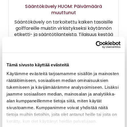
Sääntökävely HUOM: Päivämäärä
muuttunut
Sääntökävely on tarkoitettu kaiken tasoisille
golffareille muistin virkistykseksi käytännön
etiketti- ja sääntötilanteista. Tilaisuus kestää
noin 1,5 tuntia. Aloitamme 1-teeltä ja
kävelemme 1. ja 2. väylät ja matkalla käydään
konkreettisesti läpi erilaisia tilanteita ja niiden
ratkaisuja.
Tämä sivusto käyttää evästeitä
Käytämme evästeitä tarjoamamme sisällön ja mainosten
räätälöimiseen, sosiaalisen median ominaisuuksien
tukemiseen ja kävijämäärämme analysoimiseen. Lisäksi
ILMOITTAUDU
jaamme sosiaalisen median, mainosalan ja analytiikka-
alan kumppaneillemme tietoja siitä, miten käytät
sivustoamme. Kumppanimme voivat yhdistää näitä
IITTI GOLF NISKAPORTTI
tietoja muihin tietoihin, joita olet antanut heille tai joita on
TAPAHTUMAN SIJAINTI
kerätty, kun olet käyttänyt heidän palvelujaan.
KARTALLA