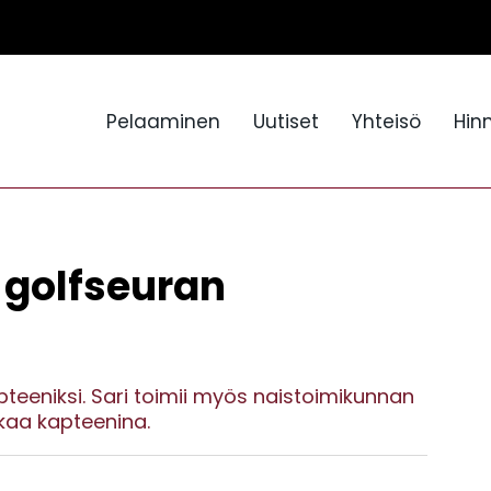
Pelaaminen
Uutiset
Yhteisö
Hin
n golfseuran
pteeniksi. Sari toimii myös naistoimikunnan
kaa kapteenina.