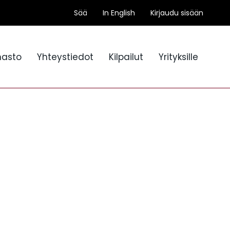
Sää
In English
Kirjaudu sisään
nasto
Yhteystiedot
Kilpailut
Yrityksille