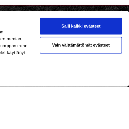
Salli kaikki evästeet
an
sen median,
Vain välttämättömät evästeet
. Kumppanimme
olet käyttänyt