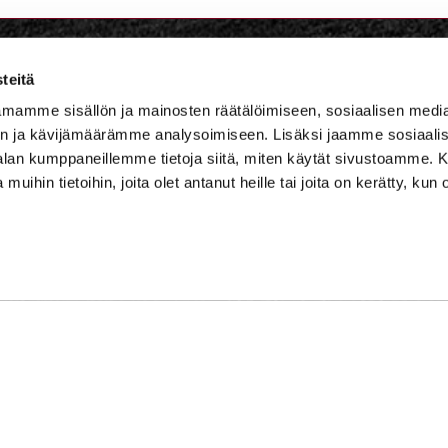
teitä
lf Niskaportti
mamme sisällön ja mainosten räätälöimiseen, sosiaalisen medi
n ja kävijämäärämme analysoimiseen. Lisäksi jaamme sosiaali
684, 47400 Kausala
-alan kumppaneillemme tietoja siitä, miten käytät sivustoamme
 muihin tietoihin, joita olet antanut heille tai joita on kerätty, kun 
master
ster@iittigolf.com
 757 (44snt/min+ppm)