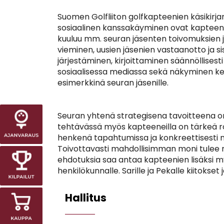
Suomen Golfliiton golfkapteenien käsikir
sosiaalinen kanssakäyminen ovat kapteeni
kuuluu mm. seuran jäsenten toivomuksien
vieminen, uusien jäsenien vastaanotto ja si
järjestäminen, kirjoittaminen säännöllisesti 
sosiaalisessa mediassa sekä näkyminen kent
esimerkkinä seuran jäsenille.
Seuran yhtenä strategisena tavoitteena on
tehtävässä myös kapteeneilla on tärkeä roo
henkenä tapahtumissa ja konkreettisesti my
Toivottavasti mahdollisimman moni tulee m
ehdotuksia saa antaa kapteenien lisäksi my
henkilökunnalle. Sarille ja Pekalle kiitokse
Hallitus