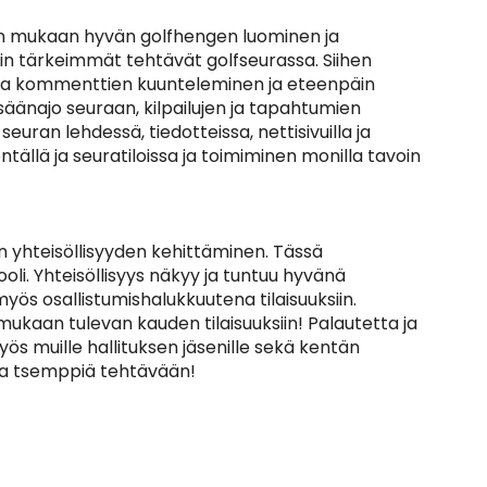
jan mukaan hyvän golfhengen luominen ja
n tärkeimmät tehtävät golfseurassa. Siihen
 ja kommenttien kuunteleminen ja eteenpäin
säänajo seuraan, kilpailujen ja tapahtumien
seuran lehdessä, tiedotteissa, nettisivuilla ja
ällä ja seuratiloissa ja toimiminen monilla tavoin
 yhteisöllisyyden kehittäminen. Tässä
li. Yhteisöllisyys näkyy ja tuntuu hyvänä
ös osallistumishalukkuutena tilaisuuksiin.
ukaan tulevan kauden tilaisuuksiin! Palautetta ja
ös muille hallituksen jäsenille sekä kentän
t ja tsemppiä tehtävään!