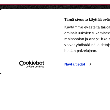
Tämä sivusto käyttää eväs
Iitti Go
Käytämme evästeitä tarjoa
ominaisuuksien tukemisee
Iitintie 
mainosalan ja analytiikka
voivat yhdistää näitä tietoja
Caddie
Iitti Golf Caddiemaster:
heidän palvelujaan.
caddiema
029 1700 757
puhelun hinta 0,44 €/min+ppm.
029 1700
Näytä tiedot
Soitathan hetken kuluttua uudelleen,
mikäli et tavoita meitä ensi yrittämällä.
Huomioithan, että tapahtumapäivinä
meitä on vaikeampi tavoittaa
puhelimitse.