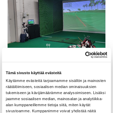
Talviharjoittelu
Käytössämme talviharjoitteluun on GSX Golf
Tämä sivusto käyttää evästeitä
Simulaattori, joka sijaitsee Ratapaja Oy:n tiloissa
osoitteessa Somerotie 11 45200 Kouvola.
Käytämme evästeitä tarjoamamme sisällön ja mainosten
räätälöimiseen, sosiaalisen median ominaisuuksien
tukemiseen ja kävijämäärämme analysoimiseen. Lisäksi
LUE LISÄÄ
jaamme sosiaalisen median, mainosalan ja analytiikka-
alan kumppaneillemme tietoja siitä, miten käytät
sivustoamme. Kumppanimme voivat yhdistää näitä