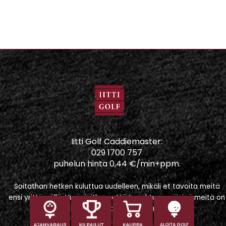
Iitti Golf Caddiemaster:
029 1700 757
puhelun hinta 0,44 €/min+ppm.
Soitathan hetken kuluttua uudelleen, mikäli et tavoita meitä
ensi yrittämällä. Huomioithan, että tapahtumapäivinä meitä on
vaikeampi tavoittaa puhelimitse.
ALOITA GOLF