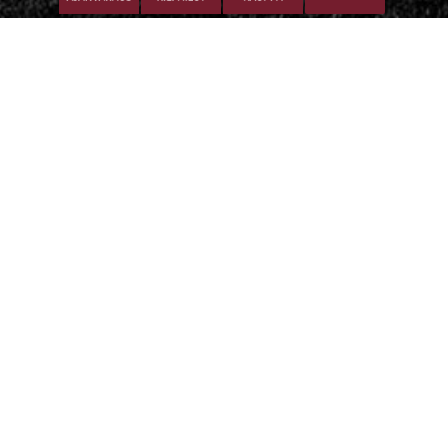
Iitti Golf Niskaportti
Iitintie 684, 47400 Kausala
Caddiemaster
caddiemaster@iittigolf.com
029 1700 757 (44snt/min+ppm)
© Iitti Golf
| Toiminnanohjausjärjestelmä
WiseGolf
powered by
WiseNetwork