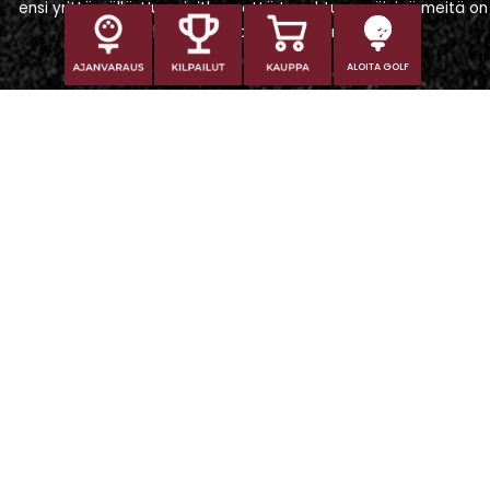
ensi yrittämällä. Huomioithan, että tapahtumapäivinä meitä on
vaikeampi tavoittaa puhelimitse.
ALOITA GOLF
Iitti Golf Niskaportti
Iitintie 684, 47400 Kausala
Caddiemaster
caddiemaster@iittigolf.com
029 1700 757 (44snt/min+ppm)