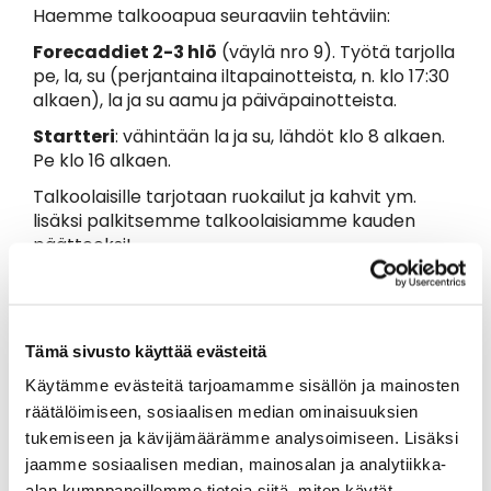
Haemme talkooapua seuraaviin tehtäviin:
Forecaddiet 2-3 hlö
(väylä nro 9). Työtä tarjolla
pe, la, su (perjantaina iltapainotteista, n. klo 17:30
alkaen), la ja su aamu ja päiväpainotteista.
Startteri
: vähintään la ja su, lähdöt klo 8 alkaen.
Pe klo 16 alkaen.
Talkoolaisille tarjotaan ruokailut ja kahvit ym.
lisäksi palkitsemme talkoolaisiamme kauden
päätteeksi!
Ilmoittaudu talkooavuksi:
seija.torri@iittigolf.com / 041 7307814
Tämä sivusto käyttää evästeitä
Käytämme evästeitä tarjoamamme sisällön ja mainosten
räätälöimiseen, sosiaalisen median ominaisuuksien
tukemiseen ja kävijämäärämme analysoimiseen. Lisäksi
jaamme sosiaalisen median, mainosalan ja analytiikka-
alan kumppaneillemme tietoja siitä, miten käytät