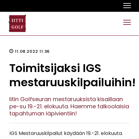
Navi
Navi
11.08.2022 11:36
Toimitsijaksi IGS
mestaruuskilpailuihin!
Iitin Golfseuran mestaruuksista kisaillaan
pe-su 19.-21. elokuuta. Haemme talkoolaisia
tapahtuman läpivientiin!
IGS Mestaruuskilpailut käydään 19.-21. elokuuta.