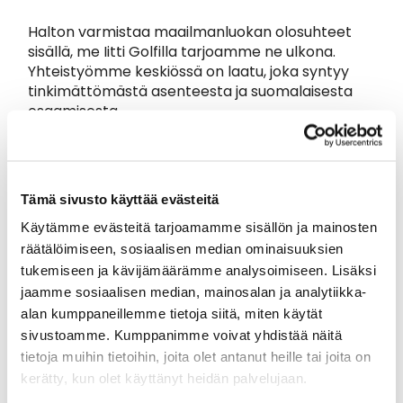
Halton varmistaa maailmanluokan olosuhteet
sisällä, me Iitti Golfilla tarjoamme ne ulkona.
Yhteistyömme keskiössä on laatu, joka syntyy
tinkimättömästä asenteesta ja suomalaisesta
osaamisesta.
Kun seuraavan kerran vedät keuhkot täyteen
puhdasta ilmaa tai tähtäät kohti lippua, muista,
että pienimmätkin yksityiskohdat merkitsevät!
Tämä sivusto käyttää evästeitä
Halton Group - Globaali
Käytämme evästeitä tarjoamamme sisällön ja mainosten
räätälöimiseen, sosiaalisen median ominaisuuksien
teknologiajohtaja
tukemiseen ja kävijämäärämme analysoimiseen. Lisäksi
haastavissa
jaamme sosiaalisen median, mainosalan ja analytiikka-
alan kumppaneillemme tietoja siitä, miten käytät
sisäilmaolosuhteissa
sivustoamme. Kumppanimme voivat yhdistää näitä
tietoja muihin tietoihin, joita olet antanut heille tai joita on
kerätty, kun olet käyttänyt heidän palvelujaan.
Perheomisteinen Halton-konserni on maailman