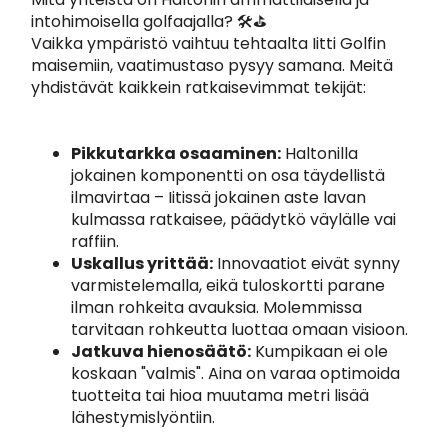
intohimoisella golfaajalla? 🛠️⛳️
Vaikka ympäristö vaihtuu tehtaalta Iitti Golfin
maisemiin, vaatimustaso pysyy samana. Meitä
yhdistävät kaikkein ratkaisevimmat tekijät:
Pikkutarkka osaaminen:
Haltonilla
jokainen komponentti on osa täydellistä
ilmavirtaa – Iitissä jokainen aste lavan
kulmassa ratkaisee, päädytkö väylälle vai
raffiin.
Uskallus yrittää:
Innovaatiot eivät synny
varmistelemalla, eikä tuloskortti parane
ilman rohkeita avauksia. Molemmissa
tarvitaan rohkeutta luottaa omaan visioon.
Jatkuva hienosäätö:
Kumpikaan ei ole
koskaan "valmis". Aina on varaa optimoida
tuotteita tai hioa muutama metri lisää
lähestymislyöntiin.