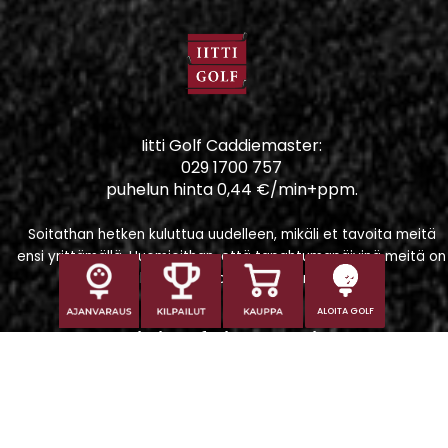
Iitti Golf Caddiemaster:
029 1700 757
puhelun hinta 0,44 €/min+ppm.
Soitathan hetken kuluttua uudelleen, mikäli et tavoita meitä
ensi yrittämällä. Huomioithan, että tapahtumapäivinä meitä on
vaikeampi tavoittaa puhelimitse.
ALOITA GOLF
Iitti Golf Niskaportti
Iitintie 684, 47400 Kausala
Caddiemaster