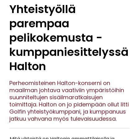
Yhteistyöllä
parempaa
pelikokemusta -
kumppaniesittelyssä
Halton
Perheomisteinen Halton-konserni on
maailman johtava vaativiin ympäristöihin
suunniteltujen sisäilmaratkaisujen
toimittaja. Halton on jo pidempään ollut Iitti
Golfin yhteistyökumppani, ja kumppanuus
jatkuu vahvana myös tulevaisuudessa.
Mitä yhteistä on Haltonin ammattilaisella ja