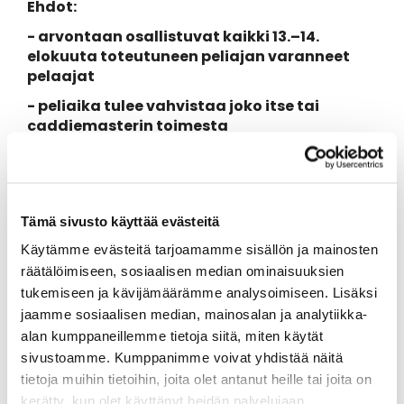
Ehdot:
- arvontaan osallistuvat kaikki 13.–14.
elokuuta toteutuneen peliajan varanneet
pelaajat
- peliaika tulee vahvistaa joko itse tai
caddiemasterin toimesta
- lahjakortit arvotaan: 1 kpl lauantaina
pelanneiden kesken, 1 kpl sunnuntaina
pelanneiden kesken
Tämä sivusto käyttää evästeitä
Käytämme evästeitä tarjoamamme sisällön ja mainosten
Niskaportissa pelaat kaverin kanssa
räätälöimiseen, sosiaalisen median ominaisuuksien
edullisemmin: Kaverilähtö kahdelle yht. 70 euroa,
ja koko flight neljälle 120 euroa!
tukemiseen ja kävijämäärämme analysoimiseen. Lisäksi
jaamme sosiaalisen median, mainosalan ja analytiikka-
Klo 17 alkaen päivittäin iltakierros GF vain 30
alan kumppaneillemme tietoja siitä, miten käytät
euroa! Ja SGS pelioikeuksiakin on vielä muutama
sivustoamme. Kumppanimme voivat yhdistää näitä
vapaana viikonlopuille.
tietoja muihin tietoihin, joita olet antanut heille tai joita on
Menossa mukana GolfPoint! –
kerätty, kun olet käyttänyt heidän palvelujaan.