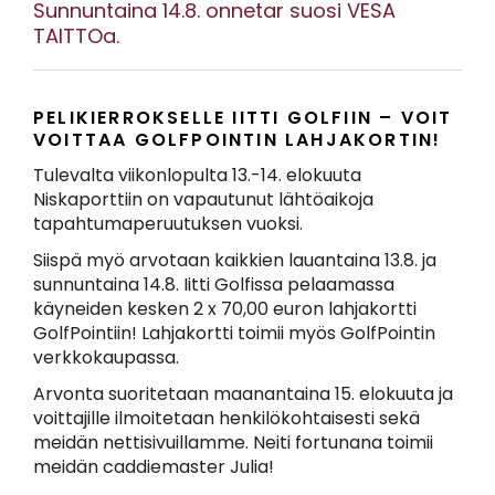
Sunnuntaina 14.8. onnetar suosi VESA
TAITTOa.
PELIKIERROKSELLE IITTI GOLFIIN – VOIT
VOITTAA GOLFPOINTIN LAHJAKORTIN!
Tulevalta viikonlopulta 13.-14. elokuuta
Niskaporttiin on vapautunut lähtöaikoja
tapahtumaperuutuksen vuoksi.
Siispä myö arvotaan kaikkien lauantaina 13.8. ja
sunnuntaina 14.8. Iitti Golfissa pelaamassa
käyneiden kesken 2 x 70,00 euron lahjakortti
GolfPointiin! Lahjakortti toimii myös GolfPointin
verkkokaupassa.
Arvonta suoritetaan maanantaina 15. elokuuta ja
voittajille ilmoitetaan henkilökohtaisesti sekä
meidän nettisivuillamme. Neiti fortunana toimii
meidän caddiemaster Julia!