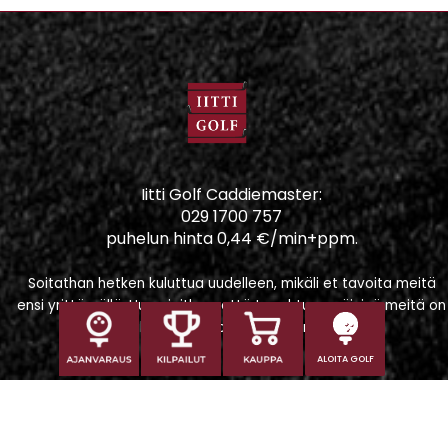
Iitti Golf Caddiemaster:
029 1700 757
puhelun hinta 0,44 €/min+ppm.
Soitathan hetken kuluttua uudelleen, mikäli et tavoita meitä
ensi yrittämällä. Huomioithan, että tapahtumapäivinä meitä on
vaikeampi tavoittaa puhelimitse.
ALOITA GOLF
Iitti Golf Niskaportti
Iitintie 684, 47400 Kausala