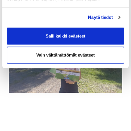
www.golfpoint.fi
GolfPoint Oy, Saksalankatu 4 15100 Lahti
Näytä tiedot
Salli kaikki evästeet
Vain välttämättömät evästeet