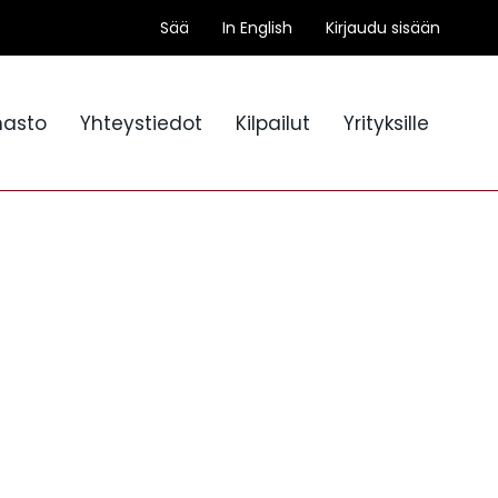
Sää
In English
Kirjaudu sisään
nasto
Yhteystiedot
Kilpailut
Yrityksille