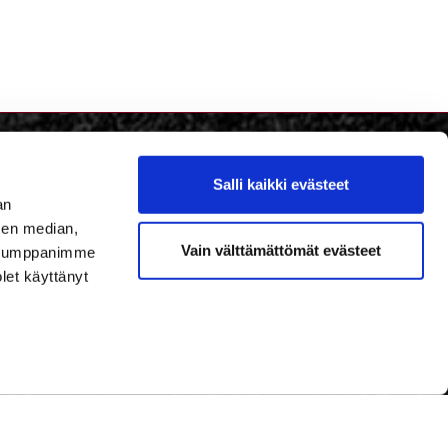
Salli kaikki evästeet
an
sen median,
Vain välttämättömät evästeet
. Kumppanimme
olet käyttänyt