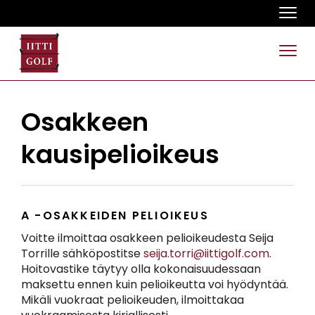
Navi
Navi
Osakkeen
kausipelioikeus
A -OSAKKEIDEN PELIOIKEUS
Voitte ilmoittaa osakkeen pelioikeudesta Seija
Torrille sähköpostitse
seija.torri@iittigolf.com
.
Hoitovastike täytyy olla kokonaisuudessaan
maksettu ennen kuin pelioikeutta voi hyödyntää.
Mikäli vuokraat pelioikeuden, ilmoittakaa