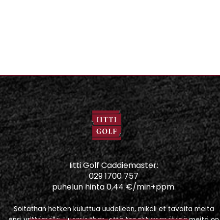
Iitti Golf Caddiemaster:
029 1700 757
puhelun hinta 0,44 €/min+ppm.
Soitathan hetken kuluttua uudelleen, mikäli et tavoita meitä
ensi yrittämällä. Huomioithan, että tapahtumapäivinä meitä on