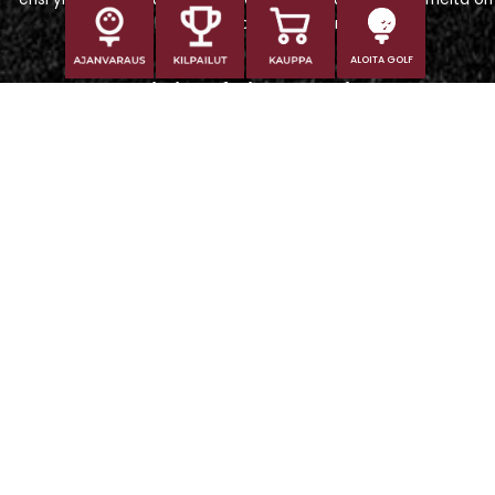
vaikeampi tavoittaa puhelimitse.
ALOITA GOLF
Iitti Golf Niskaportti
Iitintie 684, 47400 Kausala
Caddiemaster
caddiemaster@iittigolf.com
029 1700 757 (44snt/min+ppm)