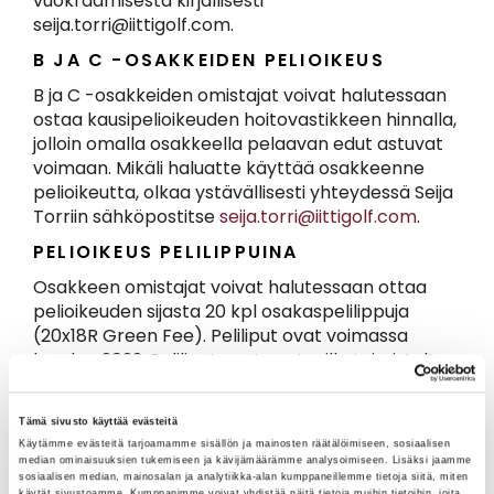
vuokraamisesta kirjallisesti
seija.torri@iittigolf.com.
B JA C -OSAKKEIDEN PELIOIKEUS
B ja C -osakkeiden omistajat voivat halutessaan
ostaa kausipelioikeuden hoitovastikkeen hinnalla,
jolloin omalla osakkeella pelaavan edut astuvat
voimaan. Mikäli haluatte käyttää osakkeenne
pelioikeutta, olkaa ystävällisesti yhteydessä Seija
Torriin sähköpostitse
seija.torri@iittigolf.com
.
PELIOIKEUS PELILIPPUINA
Osakkeen omistajat voivat halutessaan ottaa
pelioikeuden sijasta 20 kpl osakaspelilippuja
(20x18R Green Fee). Peliliput ovat voimassa
kauden 2022. Peliliput ovat saatavilla toimistolta
klubin aukioloaikoina. Hoitovastike täytyy olla
kokonaisuudessaan maksettu ennen kuin
Tämä sivusto käyttää evästeitä
luovutamme peliliput.
Käytämme evästeitä tarjoamamme sisällön ja mainosten räätälöimiseen, sosiaalisen
median ominaisuuksien tukemiseen ja kävijämäärämme analysoimiseen. Lisäksi jaamme
sosiaalisen median, mainosalan ja analytiikka-alan kumppaneillemme tietoja siitä, miten
käytät sivustoamme. Kumppanimme voivat yhdistää näitä tietoja muihin tietoihin, joita