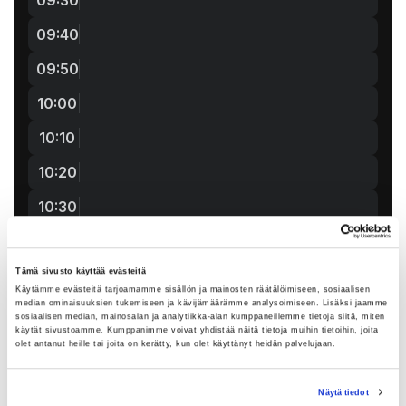
Tämä sivusto käyttää evästeitä
Käytämme evästeitä tarjoamamme sisällön ja mainosten räätälöimiseen, sosiaalisen
median ominaisuuksien tukemiseen ja kävijämäärämme analysoimiseen. Lisäksi jaamme
sosiaalisen median, mainosalan ja analytiikka-alan kumppaneillemme tietoja siitä, miten
käytät sivustoamme. Kumppanimme voivat yhdistää näitä tietoja muihin tietoihin, joita
olet antanut heille tai joita on kerätty, kun olet käyttänyt heidän palvelujaan.
Näytä tiedot