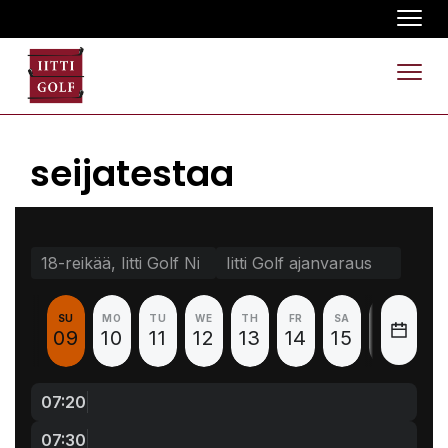
Navi
Navi
seijatestaa