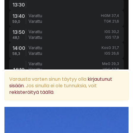
Varausta varten sinun täytyy olla
kirjautunut
sisään
.
Jos sinulla ei ole tunnuksia, voit
rekisteröityä täällä
.