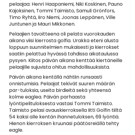
pelaajaa: Henri Haapaniemi, Niki Koskinen, Pauno
Kajoksinen, Tommi Taimisto, Samuli Grönfors,
Timo Ryhtä, Iiro Niemi, Joonas Leppänen, Ville
Juntunen ja Mauri Mikkonen.
Pelaajien tavoitteena oli pelata vuorokauden
aikana viisi kierrosta golfia. Urakka eteni alusta
loppuun suunnitelmien mukaisesti ja kierrokset
saatiin pelattua hyvässä tahdissa aikataulussa
pysyen. Kiitos päivän aikana kenttää kiertäneille
pelaajille sujuvista ohitus mahdollisuuksista.
Päivän aikana kentällä nähtiin runsaasti
onnistumisia. Pelaajat tekivät suuren määrän
par-tuloksia, useita birdieitä sekä yhteensä
kolme eaglea. Päivän parhaasta
lyöntipelituloksesta vastasi Tommi Taimisto.
Taimisto pelasi avauskierroksella Iitti Golfin tiiltä
54 kaksi alle kentän ihannetuloksen, 69 lyöntiä.
Hienon kierroksen kruunasi päätösreiällä tehty
eagle.