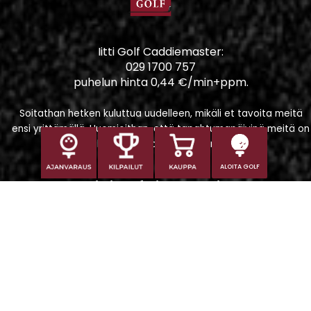
Iitti Golf Caddiemaster:
029 1700 757
puhelun hinta 0,44 €/min+ppm.
Soitathan hetken kuluttua uudelleen, mikäli et tavoita meitä
ensi yrittämällä. Huomioithan, että tapahtumapäivinä meitä on
vaikeampi tavoittaa puhelimitse.
ALOITA GOLF
Iitti Golf Niskaportti
Iitintie 684, 47400 Kausala
Caddiemaster
caddiemaster@iittigolf.com
029 1700 757 (44snt/min+ppm)