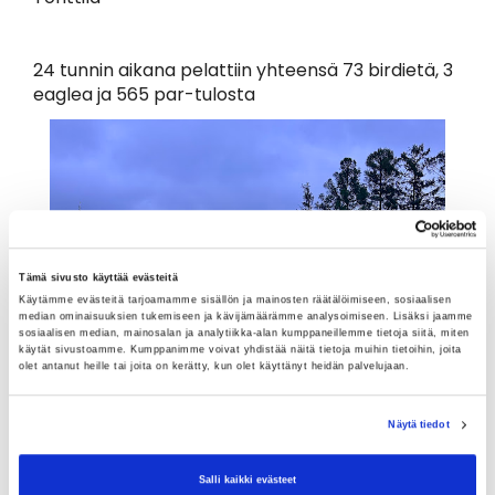
24 tunnin aikana pelattiin yhteensä 73 birdietä, 3
eaglea ja 565 par-tulosta
Tämä sivusto käyttää evästeitä
Käytämme evästeitä tarjoamamme sisällön ja mainosten räätälöimiseen, sosiaalisen
median ominaisuuksien tukemiseen ja kävijämäärämme analysoimiseen. Lisäksi jaamme
sosiaalisen median, mainosalan ja analytiikka-alan kumppaneillemme tietoja siitä, miten
käytät sivustoamme. Kumppanimme voivat yhdistää näitä tietoja muihin tietoihin, joita
olet antanut heille tai joita on kerätty, kun olet käyttänyt heidän palvelujaan.
Näytä tiedot
Salli kaikki evästeet