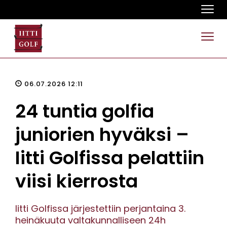
Navi
Navi
06.07.2026 12:11
24 tuntia golfia
juniorien hyväksi –
Iitti Golfissa pelattiin
viisi kierrosta
Iitti Golfissa järjestettiin perjantaina 3.
heinäkuuta valtakunnalliseen 24h