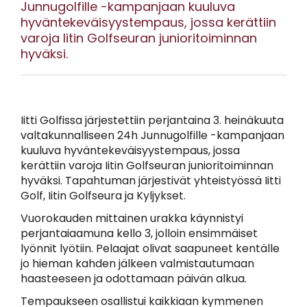
Junnugolfille -kampanjaan kuuluva
hyväntekeväisyystempaus, jossa kerättiin
varoja Iitin Golfseuran junioritoiminnan
hyväksi.
Iitti Golfissa järjestettiin perjantaina 3. heinäkuuta
valtakunnalliseen 24h Junnugolfille -kampanjaan
kuuluva hyväntekeväisyystempaus, jossa
kerättiin varoja Iitin Golfseuran junioritoiminnan
hyväksi. Tapahtuman järjestivät yhteistyössä Iitti
Golf, Iitin Golfseura ja Kyljykset.
Vuorokauden mittainen urakka käynnistyi
perjantaiaamuna kello 3, jolloin ensimmäiset
lyönnit lyötiin. Pelaajat olivat saapuneet kentälle
jo hieman kahden jälkeen valmistautumaan
haasteeseen ja odottamaan päivän alkua.
Tempaukseen osallistui kaikkiaan kymmenen