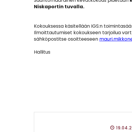
Sääntömääräinen kevätkokous pidetään
Niskaportin tuvalla.
Kokouksessa käsitellään IGS:n toimintasää
Ilmoittautumiset kokoukseen tarjoilua vart
sähköpostitse osoitteeseen
mauri.mikkon
Hallitus
19.04.