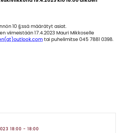
keskiviikkona 19.4.2023 klo 18:00 alkaen
nnön 10 §:ssä määrätyt asiat.
en viimeistään 17.4.2023 Mauri Mikkoselle
en(at)outlook.com
tai puhelimitse 045 7881 0398.
2023 18:00
- 18:00