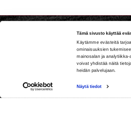
Tämä sivusto käyttää eväs
Iitti Go
Käytämme evästeitä tarjoa
ominaisuuksien tukemisee
Iitintie 
mainosalan ja analytiikka
voivat yhdistää näitä tietoja
Caddie
Iitti Golf Caddiemaster:
heidän palvelujaan.
caddiema
029 1700 757
puhelun hinta 0,44 €/min+ppm.
029 1700
Näytä tiedot
Soitathan hetken kuluttua uudelleen,
mikäli et tavoita meitä ensi yrittämällä.
Huomioithan, että tapahtumapäivinä
meitä on vaikeampi tavoittaa
puhelimitse.