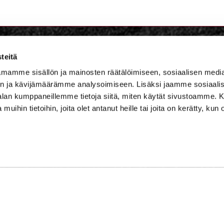
teitä
lf Niskaportti
mamme sisällön ja mainosten räätälöimiseen, sosiaalisen medi
n ja kävijämäärämme analysoimiseen. Lisäksi jaamme sosiaali
684, 47400 Kausala
-alan kumppaneillemme tietoja siitä, miten käytät sivustoamme
 muihin tietoihin, joita olet antanut heille tai joita on kerätty, kun 
master
ster@iittigolf.com
 757 (44snt/min+ppm)