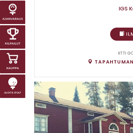
IGS 
IL
IITTI G
TAPAHTUMAN 
ALOITA GOLF