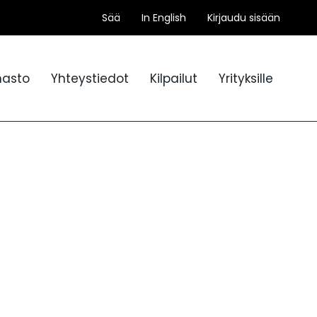
Sää
In English
Kirjaudu sisään
nasto
Yhteystiedot
Kilpailut
Yrityksille