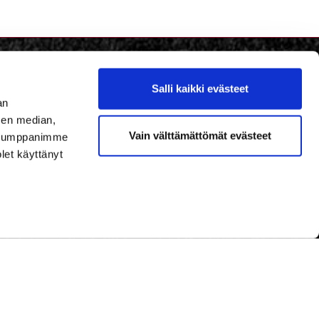
Salli kaikki evästeet
an
sen median,
Vain välttämättömät evästeet
. Kumppanimme
olet käyttänyt