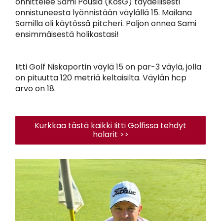
onnittelee Sami Pousia (KosG) täydellisesti
onnistuneesta lyönnistään väylällä 15. Mailana
Samilla oli käytössä pitcheri. Paljon onnea Sami
ensimmäisestä holikastasi!
Iitti Golf Niskaportin väylä 15 on par-3 väylä, jolla
on pituutta 120 metriä keltaisilta. Väylän hcp
arvo on 18.
Kurkkaa tästä kaikki Iitti Golfissa tehdyt
holarit >>