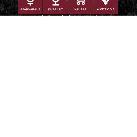
ALOITA GOLF
Iitti Golf Niskaportti
Iitintie 684, 47400 Kausala
Caddiemaster
caddiemaster@iittigolf.com
029 1700 757 (44snt/min+ppm)