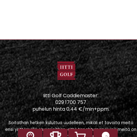
Iitti Golf Caddiemaster:
029 1700 757
puhelun hinta 0,44 €/min+ppm.
Soitathan hetken kuluttua uudelleen, mikäli et tavoita meitä
ensi yrittämällä. Huomioithan, että tapahtumapäivinä meitä on
vaikeampi tavoittaa puhelimitse.