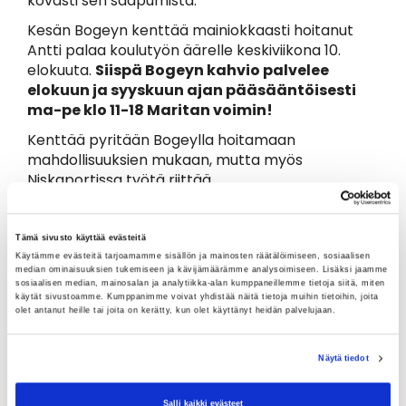
kovasti sen saapumista.
Kesän Bogeyn kenttää mainiokkaasti hoitanut
Antti palaa koulutyön äärelle keskiviikona 10.
elokuuta.
Siispä Bogeyn kahvio palvelee
elokuun ja syyskuun ajan pääsääntöisesti
ma-pe klo 11-18 Maritan voimin!
Kenttää pyritään Bogeylla hoitamaan
mahdollisuuksien mukaan, mutta myös
Niskaportissa työtä riittää.
Tämä sivusto käyttää evästeitä
Käytämme evästeitä tarjoamamme sisällön ja mainosten räätälöimiseen, sosiaalisen
median ominaisuuksien tukemiseen ja kävijämäärämme analysoimiseen. Lisäksi jaamme
sosiaalisen median, mainosalan ja analytiikka-alan kumppaneillemme tietoja siitä, miten
käytät sivustoamme. Kumppanimme voivat yhdistää näitä tietoja muihin tietoihin, joita
olet antanut heille tai joita on kerätty, kun olet käyttänyt heidän palvelujaan.
Näytä tiedot
Salli kaikki evästeet