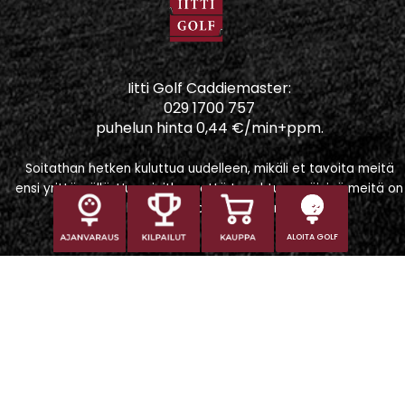
Iitti Golf Caddiemaster:
029 1700 757
puhelun hinta 0,44 €/min+ppm.
Soitathan hetken kuluttua uudelleen, mikäli et tavoita meitä
ensi yrittämällä. Huomioithan, että tapahtumapäivinä meitä on
vaikeampi tavoittaa puhelimitse.
ALOITA GOLF
Iitti Golf Niskaportti
Iitintie 684, 47400 Kausala
Caddiemaster
caddiemaster@iittigolf.com
029 1700 757 (44snt/min+ppm)