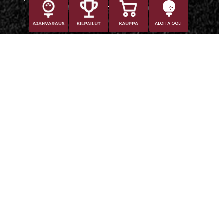
vaikeampi tavoittaa puhelimitse.
ALOITA GOLF
Iitti Golf Niskaportti
Iitintie 684, 47400 Kausala
Caddiemaster
caddiemaster@iittigolf.com
029 1700 757 (44snt/min+ppm)