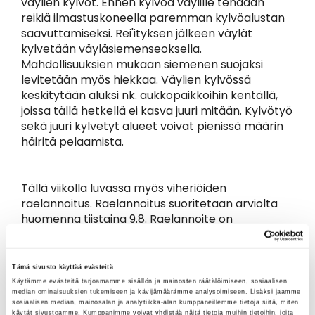
väylien kylvöt. Ennen kylvöä väylille tehdään
reikiä ilmastuskoneella paremman kylvöalustan
saavuttamiseksi. Rei'ityksen jälkeen väylät
kylvetään väyläsiemenseoksella.
Mahdollisuuksien mukaan siemenen suojaksi
levitetään myös hiekkaa. Väylien kylvössä
keskitytään aluksi nk. aukkopaikkoihin kentällä,
joissa tällä hetkellä ei kasva juuri mitään. Kylvötyö
sekä juuri kylvetyt alueet voivat pienissä määrin
häiritä pelaamista.
Tällä viikolla luvassa myös viheriöiden
raelannoitus. Raelannoitus suoritetaan arviolta
huomenna tiistaina 9.8. Raelannoite on
nestelannoitusta pitkätehoisempi
lannoitusmuoto. Viheriöilla olevaa raetta saattaa
tarttua palloon, joten suosittelemme että peset
Tämä sivusto käyttää evästeitä
kätesi.
Käytämme evästeitä tarjoamamme sisällön ja mainosten räätälöimiseen, sosiaalisen
median ominaisuuksien tukemiseen ja kävijämäärämme analysoimiseen. Lisäksi jaamme
sosiaalisen median, mainosalan ja analytiikka-alan kumppaneillemme tietoja siitä, miten
käytät sivustoamme. Kumppanimme voivat yhdistää näitä tietoja muihin tietoihin, joita