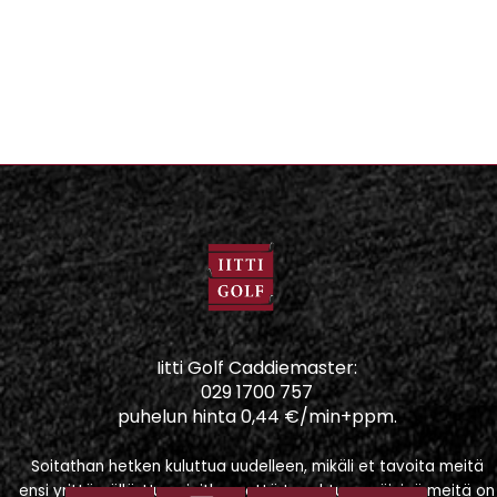
Iitti Golf Caddiemaster:
029 1700 757
puhelun hinta 0,44 €/min+ppm.
Soitathan hetken kuluttua uudelleen, mikäli et tavoita meitä
ensi yrittämällä. Huomioithan, että tapahtumapäivinä meitä on