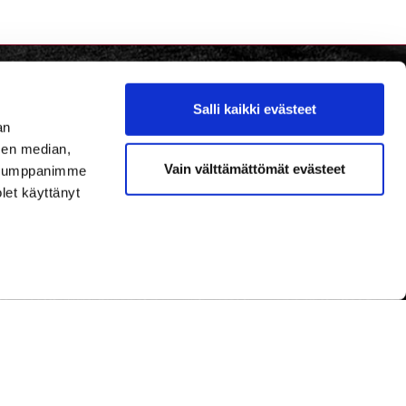
Salli kaikki evästeet
an
sen median,
Vain välttämättömät evästeet
. Kumppanimme
olet käyttänyt