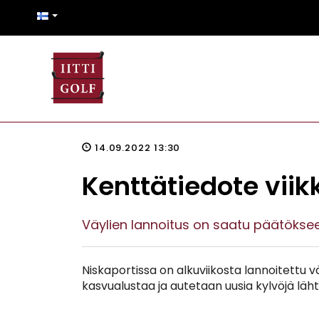
14.09.2022 13:30
Kenttätiedote viik
Väylien lannoitus on saatu päätöksee
Niskaportissa on alkuviikosta lannoitettu v
kasvualustaa ja autetaan uusia kylvöjä lä