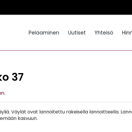
Pelaaminen
Uutiset
Yhteisö
Hin
ko 37
n.
äyliä. Väylät ovat lannoitettu rakeisella lannoitteella. L
htemään kasvuun.