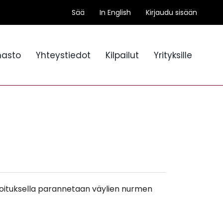
Sää
In English
Kirjaudu sisään
nasto
Yhteystiedot
Kilpailut
Yrityksille
annoituksella parannetaan väylien nurmen