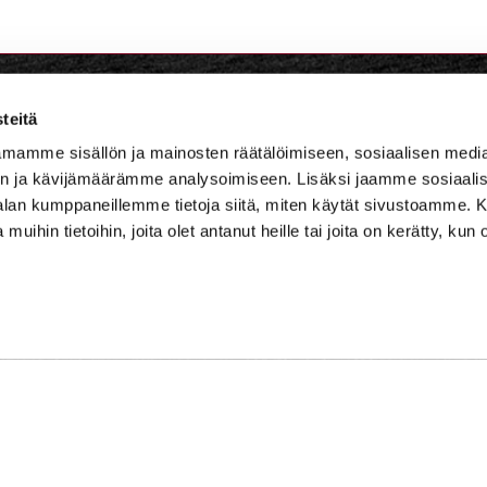
teitä
lf Niskaportti
mamme sisällön ja mainosten räätälöimiseen, sosiaalisen medi
n ja kävijämäärämme analysoimiseen. Lisäksi jaamme sosiaali
684, 47400 Kausala
-alan kumppaneillemme tietoja siitä, miten käytät sivustoamme
 muihin tietoihin, joita olet antanut heille tai joita on kerätty, kun 
master
ster@iittigolf.com
 757 (44snt/min+ppm)