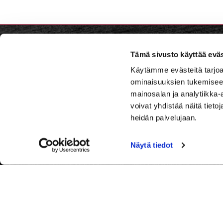
Tämä sivusto käyttää eväs
Iitti Go
Käytämme evästeitä tarjoa
ominaisuuksien tukemisee
Iitintie 
mainosalan ja analytiikka
voivat yhdistää näitä tietoja
Caddie
Iitti Golf Caddiemaster:
heidän palvelujaan.
caddiema
029 1700 757
puhelun hinta 0,44 €/min+ppm.
029 1700
Näytä tiedot
Soitathan hetken kuluttua uudelleen,
mikäli et tavoita meitä ensi yrittämällä.
Huomioithan, että tapahtumapäivinä
meitä on vaikeampi tavoittaa
puhelimitse.