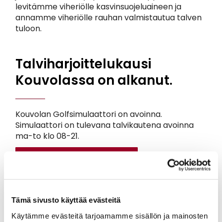
levitämme viheriölle kasvinsuojeluaineen ja
annamme viheriölle rauhan valmistautua talven
tuloon.
Talviharjoittelukausi
Kouvolassa on alkanut.
Kouvolan Golfsimulaattori on avoinna.
Simulaattori on tulevana talvikautena avoinna
ma-to klo 08-21.
Talviharjoittelemaan >>
Toimisto palvelee
Tämä sivusto käyttää evästeitä
marraskuussa ti-ke klo 9-16
Käytämme evästeitä tarjoamamme sisällön ja mainosten