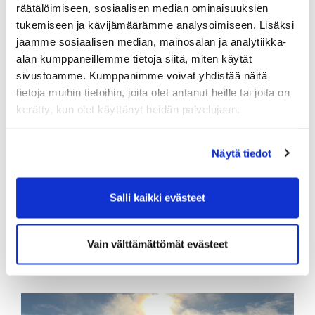
räätälöimiseen, sosiaalisen median ominaisuuksien
tukemiseen ja kävijämäärämme analysoimiseen. Lisäksi
Iitti Golfin toimisto palvelee marraskuussa
jaamme sosiaalisen median, mainosalan ja analytiikka-
tiistaisin ja keskiviikkoisin klo 09-16. Teemme töitä
alan kumppaneillemme tietoja siitä, miten käytät
myös etänä, joten tapaamiset on sovittava
sivustoamme. Kumppanimme voivat yhdistää näitä
ennakkoon. Toimiston väki pitää pois lomia ja
tietoja muihin tietoihin, joita olet antanut heille tai joita on
näin ollen emme ole tavoitettavissa joka
kerätty, kun olet käyttänyt heidän palvelujaan.
arkipäivä. Simulaattorin vikapäivystys palvelee
kuitenkin simulaattorin aukioloaikojen puitteissa
numerossa 041 730 7814 / Seija Torri.
Näytä tiedot
TOIMISTO PALVELEE:
Puhelimitse 029 1700 757 (44snt/min+pm)
Salli kaikki evästeet
Sähköpostitse
c
addiemaster@iittigolf.com
Vain välttämättömät evästeet
Teemme talvikaudella töitä myös etänä,
joten sovithan tapaamiset ennakkoon.