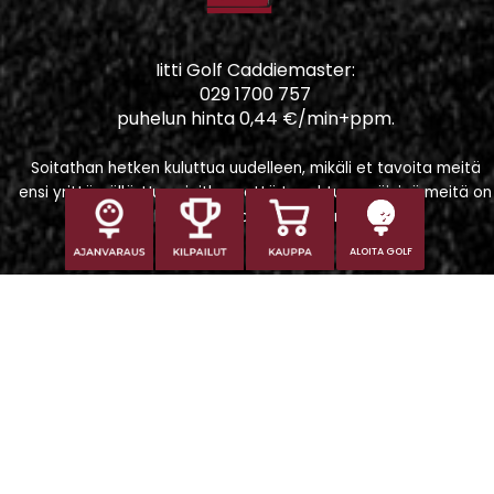
Iitti Golf Caddiemaster:
029 1700 757
puhelun hinta 0,44 €/min+ppm.
Soitathan hetken kuluttua uudelleen, mikäli et tavoita meitä
ensi yrittämällä. Huomioithan, että tapahtumapäivinä meitä on
vaikeampi tavoittaa puhelimitse.
ALOITA GOLF
Iitti Golf Niskaportti
Iitintie 684, 47400 Kausala
Caddiemaster
caddiemaster@iittigolf.com
029 1700 757 (44snt/min+ppm)