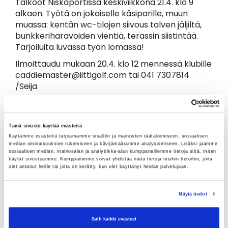
Talkoot Niskaportissa keskiviikkona 21.4. klo 9
alkaen. Työtä on jokaiselle käsiparille, muun
muassa: kentän wc-tilojen siivous talven jäljiltä,
bunkkeriharavoiden vientiä, terassin siistintää.
Tarjoiluita luvassa työn lomassa!
Ilmoittaudu mukaan 20.4. klo 12 mennessä klubille
caddiemaster@iittigolf.com tai 041 7307814
/Seija
Tämä sivusto käyttää evästeitä
Käytämme evästeitä tarjoamamme sisällön ja mainosten räätälöimiseen, sosiaalisen
median ominaisuuksien tukemiseen ja kävijämäärämme analysoimiseen. Lisäksi jaamme
sosiaalisen median, mainosalan ja analytiikka-alan kumppaneillemme tietoja siitä, miten
käytät sivustoamme. Kumppanimme voivat yhdistää näitä tietoja muihin tietoihin, joita
olet antanut heille tai joita on kerätty, kun olet käyttänyt heidän palvelujaan.
Näytä tiedot
Salli kaikki evästeet