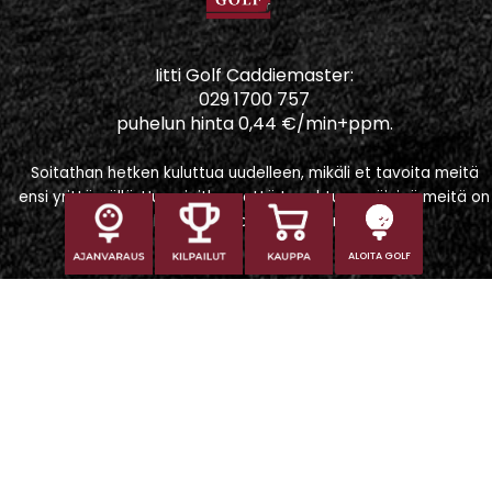
Iitti Golf Caddiemaster:
029 1700 757
puhelun hinta 0,44 €/min+ppm.
Soitathan hetken kuluttua uudelleen, mikäli et tavoita meitä
ensi yrittämällä. Huomioithan, että tapahtumapäivinä meitä on
vaikeampi tavoittaa puhelimitse.
ALOITA GOLF
Iitti Golf Niskaportti
Iitintie 684, 47400 Kausala
Caddiemaster
caddiemaster@iittigolf.com
029 1700 757 (44snt/min+ppm)