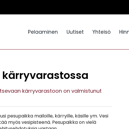
Pelaaminen
Uutiset
Yhteisö
Hin
 kärryvarastossa
jaitsevaan kärryvarastoon on valmistunut
si pesupaikka mailoille, kärryille, käsille ym. Vesi
ttää myös vesipisteenä. Pesupaikka on vielä
hitysehdotuksia vastaan.