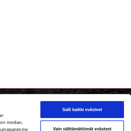
Salli kaikki evästeet
an
sen median,
Vain välttämättömät evästeet
. Kumppanimme