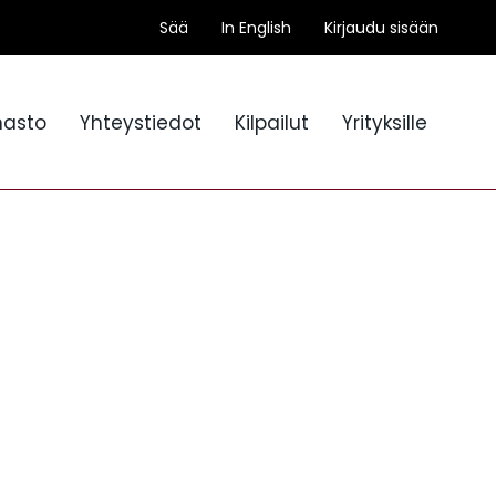
Sää
In English
Kirjaudu sisään
nasto
Yhteystiedot
Kilpailut
Yrityksille