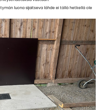
rtymän luona sijaitseva lähde ei tällä hetkellä ole