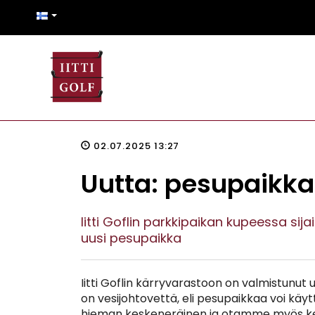
02.07.2025 13:27
Uutta: pesupaikka
Iitti Goflin parkkipaikan kupeessa si
uusi pesupaikka
Iitti Goflin kärryvarastoon on valmistunut uu
on vesijohtovettä, eli pesupaikkaa voi käy
hieman keskeneräinen ja otamme myös ke