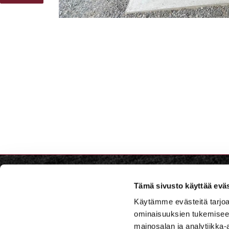
Tämä sivusto käyttää eväs
Iitti Go
Käytämme evästeitä tarjoa
ominaisuuksien tukemisee
Iitintie 
mainosalan ja analytiikka