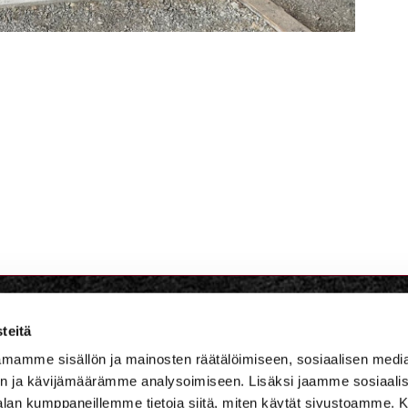
teitä
lf Niskaportti
mamme sisällön ja mainosten räätälöimiseen, sosiaalisen medi
n ja kävijämäärämme analysoimiseen. Lisäksi jaamme sosiaali
684, 47400 Kausala
-alan kumppaneillemme tietoja siitä, miten käytät sivustoamme