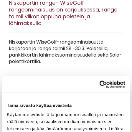
Niskaportin rangen WiseGolf
rangeominaisuus on korjauksessa, range
toimii viikonloppuna poletein ja
lähimaksulla
Niskaportin WiseGolf-rangeominaisuutta
korjataan ja range toimii 28.-30.3. Poleteilla,
pankkikortin lähimaksuominaisuudella sekä Solo-
polettikortilla.
Kiitämme kärsivällisyydestä. Korjausta jatketaan
maanantaina!
Tämä sivusto käyttää evästeitä
Käytämme evästeitä tarjoamamme sisällön ja mainosten
räätälöimiseen, sosiaalisen median ominaisuuksien
tukemiseen ja kävijämäärämme analysoimiseen. Lisäksi