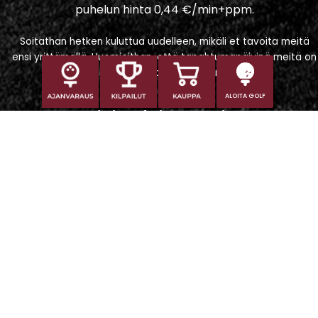
puhelun hinta 0,44 €/min+ppm.
Soitathan hetken kuluttua uudelleen, mikäli et tavoita meitä
ensi yrittämällä. Huomioithan, että tapahtumapäivinä meitä on
vaikeampi tavoittaa puhelimitse.
ALOITA GOLF
Iitti Golf Niskaportti
Iitintie 684, 47400 Kausala
Caddiemaster
caddiemaster@iittigolf.com
029 1700 757 (44snt/min+ppm)