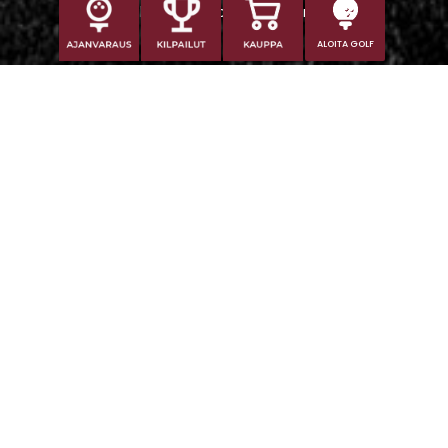
vaikeampi tavoittaa puhelimitse.
ALOITA GOLF
Iitti Golf Niskaportti
Iitintie 684, 47400 Kausala
Caddiemaster
caddiemaster@iittigolf.com
029 1700 757 (44snt/min+ppm)