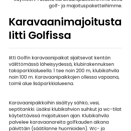
golf- ja majoituspaketteihimme.
Karavaanimajoitusta
Iitti Golfissa
Iitti Golfin karavaanipaikat sijaitsevat kentän
välittömässä läheisyydessä, klubirakennuksen
takaparkkialueella. 1 tee noin 200 m, klubikahvila
noin 100 m. Karavaanipaikkojen ollessa vapaana,
toimii alue lisäparkkialueena.
Karavaanipaikkoihin sisältyy sähkö, vesi,
septitankki. Lisäksi klubikahvion suihkut ja wc-tilat
käytettävissä majoituksen ajan. Klubikahvila
palvelee karavaanareita golfkauden aikana
päivittäin (säätilanne huomioiden). Wc- ja