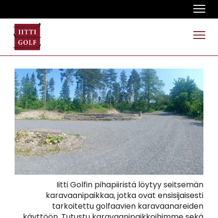
Navi
Navi
Iitti Golfin pihapiiristä löytyy seitsemän
karavaanipaikkaa, jotka ovat ensisijaisesti
tarkoitettu golfaavien karavaanareiden
käyttöön. Tutustu karavaanipaikkoihimme sekä