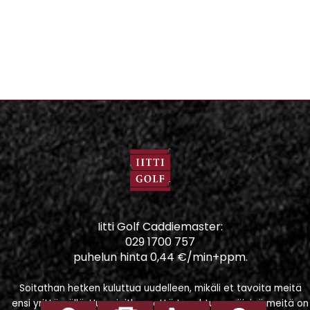
Iitti Golf Caddiemaster:
029 1700 757
puhelun hinta 0,44 €/min+ppm.
Soitathan hetken kuluttua uudelleen, mikäli et tavoita meitä
ensi yrittämällä. Huomioithan, että tapahtumapäivinä meitä on