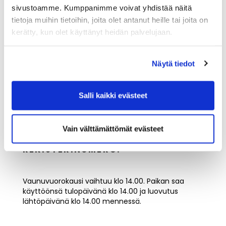
sivustoamme. Kumppanimme voivat yhdistää näitä
tietoja muihin tietoihin, joita olet antanut heille tai joita on
kerätty, kun olet käyttänyt heidän palvelujaan.
Karavaanipaikan varaukset
Näytä tiedot
Karavaanipaikan varaukset suoritetaan toistaiseksi
sähköpostilla / puhelimitse
caddiemaster@iittigolf.com / 029 1700 757
Salli kaikki evästeet
(44snt/min+ppm).
KERRO VARAUKSESSASI
Vain välttämättömät evästeet
SAAPUMISPÄIVÄNNE SEKÄ AUTON
REKISTERINUMERO.
Vaunuvuorokausi vaihtuu klo 14.00. Paikan saa
käyttöönsä tulopäivänä klo 14.00 ja luovutus
lähtöpäivänä klo 14.00 mennessä.