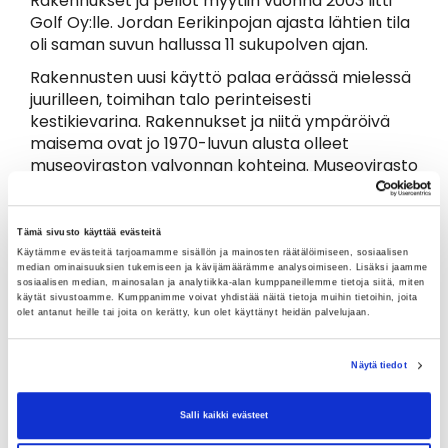
Rakennukset ja pellot myytiin vuonna 2003 Iitti
Golf Oy:lle. Jordan Eerikinpojan ajasta lähtien tila
oli saman suvun hallussa 11 sukupolven ajan.
Rakennusten uusi käyttö palaa eräässä mielessä
juurilleen, toimihan talo perinteisesti
kestikievarina. Rakennukset ja niitä ympäröivä
maisema ovat jo 1970-luvun alusta olleet
museoviraston valvonnan kohteina. Museovirasto
on antanut myös ohjeet korjausten,
uudisrakentamisen ja maisemoinnin vanhaa
kunnioittavasta toteuttamisesta. Tilan historia ja
Tämä sivusto käyttää evästeitä
perinteet ovat todella säilyttämisen arvoisia. Iitti
Käytämme evästeitä tarjoamamme sisällön ja mainosten räätälöimiseen, sosiaalisen
median ominaisuuksien tukemiseen ja kävijämäärämme analysoimiseen. Lisäksi jaamme
Golf sai tilan haltuunsa hyvään aikaan, sillä tila
sosiaalisen median, mainosalan ja analytiikka-alan kumppaneillemme tietoja siitä, miten
olisi saattanut päästä ajan kuluessa pahasti
käytät sivustoamme. Kumppanimme voivat yhdistää näitä tietoja muihin tietoihin, joita
olet antanut heille tai joita on kerätty, kun olet käyttänyt heidän palvelujaan.
ränsistymään jakamattoman kuolinpesän
hallussa. Nyt hyöty on molemminpuolinen: Iitti
Golf pystyy tarjoamaan golfin ystäville ja
Näytä tiedot
muillekin ulkoilijoille harrastusten parista
luonnonkauniin maiseman ja maalaismiljöön.
Salli kaikki evästeet
Vastapalveluksena "tilavanhukselle" Iitti Golf