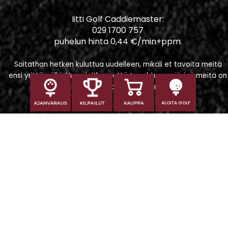
Iitti Golf Caddiemaster:
029 1700 757
puhelun hinta 0,44 €/min+ppm.
Soitathan hetken kuluttua uudelleen, mikäli et tavoita meitä
ensi yrittämällä. Huomioithan, että tapahtumapäivinä meitä on
vaikeampi tavoittaa puhelimitse.
ALOITA GOLF
Iitti Golf Niskaportti
Iitintie 684, 47400 Kausala
Caddiemaster
caddiemaster@iittigolf.com
029 1700 757 (44snt/min+ppm)