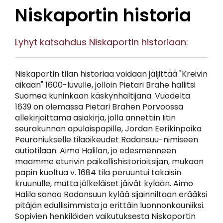
Niskaportin historia
Lyhyt katsahdus Niskaportin historiaan:
Niskaportin tilan historiaa voidaan jäljittää "Kreivin
aikaan" 1600-luvulle, jolloin Pietari Brahe hallitsi
Suomea kuninkaan käskynhaltijana. Vuodelta
1639 on olemassa Pietari Brahen Porvoossa
allekirjoittama asiakirja, jolla annettiin Iitin
seurakunnan apulaispapille, Jordan Eerikinpoika
Peuroniukselle tilaoikeudet Radansuu-nimiseen
autiotilaan. Aimo Halilan, jo edesmenneen
maamme eturivin paikallishistorioitsijan, mukaan
papin kuoltua v. 1684 tila peruuntui takaisin
kruunulle, mutta jälkeläiset jäivät kylään. Aimo
Halila sanoo Radansuun kylää sijainniltaan erääksi
pitäjän edullisimmista ja erittäin luonnonkauniiksi.
Sopivien henkilöiden vaikutuksesta Niskaportin