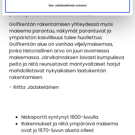
pitää sen kunnosta sille kuuluvaa huolta ja
Vain välttämättömät evästeet
varjelee samalla sen arvokasta kulttuuriperintöä,
yhteistyössä museoviraston kanssa.
Golfkentän rakentamisen yhteydessä myös
maisema parantuu, näkymät parantuvat ja
ympäristön kasvillisuus tulee huollettua.
Golfkentän alue on vanhaa viljelymaisemaa,
jonka historiallinen arvo on juuri avoimessa
maisemassa. Järvikannaksen loivasti kumpuileva
pelto ja niitä reunustavat mäntyvaltaiset harjut
mahdollistavat nykyaikaisen laatukentän
rakentamisen.
- Riitta Jääskeläinen
Niskaportti syntynyt 1600-luvulla
Rakennukset ja niitä ympäröivä maisema
ovat jo 1970-luvun alusta olleet