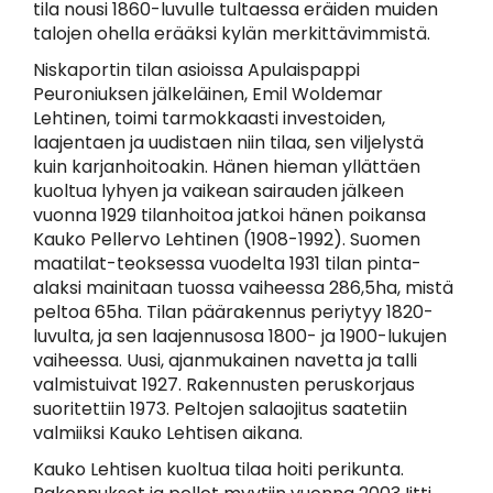
tila nousi 1860-luvulle tultaessa eräiden muiden
talojen ohella erääksi kylän merkittävimmistä.
Niskaportin tilan asioissa Apulaispappi
Peuroniuksen jälkeläinen, Emil Woldemar
Lehtinen, toimi tarmokkaasti investoiden,
laajentaen ja uudistaen niin tilaa, sen viljelystä
kuin karjanhoitoakin. Hänen hieman yllättäen
kuoltua lyhyen ja vaikean sairauden jälkeen
vuonna 1929 tilanhoitoa jatkoi hänen poikansa
Kauko Pellervo Lehtinen (1908-1992). Suomen
maatilat-teoksessa vuodelta 1931 tilan pinta-
alaksi mainitaan tuossa vaiheessa 286,5ha, mistä
peltoa 65ha. Tilan päärakennus periytyy 1820-
luvulta, ja sen laajennusosa 1800- ja 1900-lukujen
vaiheessa. Uusi, ajanmukainen navetta ja talli
valmistuivat 1927. Rakennusten peruskorjaus
suoritettiin 1973. Peltojen salaojitus saatetiin
valmiiksi Kauko Lehtisen aikana.
Kauko Lehtisen kuoltua tilaa hoiti perikunta.