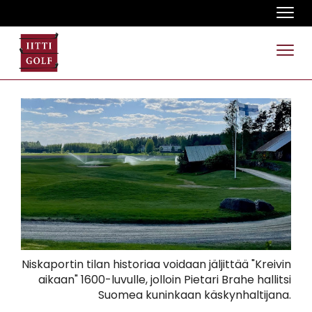
Navi
Navi
Niskaportin tilan historiaa voidaan jäljittää "Kreivin
aikaan" 1600-luvulle, jolloin Pietari Brahe hallitsi
Suomea kuninkaan käskynhaltijana.