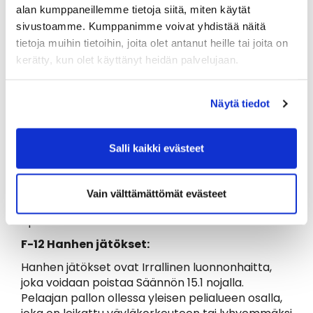
näiltä alueilta estealuesäännön (sääntö 17).
alan kumppaneillemme tietoja siitä, miten käytät
sivustoamme. Kumppanimme voivat yhdistää näitä
F-5: Kiinteät haitat lähellä viheriötä (esim.
kastelulaitteiden kannet):
Kiinteiden haittojen
tietoja muihin tietoihin, joita olet antanut heille tai joita on
vaikutuksesta vapaudutaan Säännön 16.1
kerätty, kun olet käyttänyt heidän palvelujaan.
mukaisesti. Lisäksi mikäli kiinteä haitta on yleisellä
pelialueella enintään kahden mailanmitan
Näytä tiedot
päässä pelattavan viheriön reunasta ja pallo on
enintään kahden mailanmitan päässä kiinteästä
haitasta ja tämä haitta sijaitsee pelilinjalla, saa
Salli kaikki evästeet
pelaaja vapautua haitasta Säännön 16.1.b nojalla.
Poikkeus: Vapautumista ei sallita tämän
paikallissäännön perusteella, jos pelaaja valitsee
Vain välttämättömät evästeet
pelilinjan, joka on selkeästi
epätarkoituksenmukainen.
F-12 Hanhen jätökset:
Hanhen jätökset ovat Irrallinen luonnonhaitta,
joka voidaan poistaa Säännön 15.1 nojalla.
Pelaajan pallon ollessa yleisen pelialueen osalla,