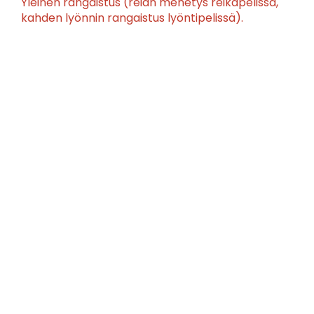
Yleinen rangaistus (reiän menetys reikäpelissä,
kahden lyönnin rangaistus lyöntipelissä).