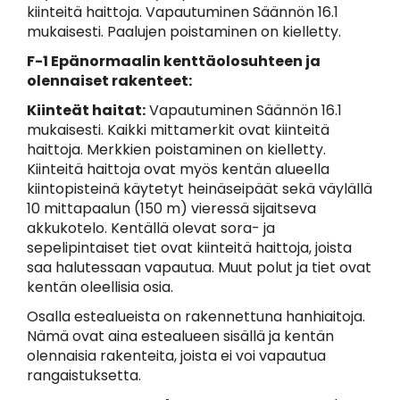
kiinteitä haittoja. Vapautuminen Säännön 16.1
mukaisesti. Paalujen poistaminen on kielletty.
F-1 Epänormaalin kenttäolosuhteen ja
olennaiset rakenteet:
Kiinteät haitat:
Vapautuminen Säännön 16.1
mukaisesti. Kaikki mittamerkit ovat kiinteitä
haittoja. Merkkien poistaminen on kielletty.
Kiinteitä haittoja ovat myös kentän alueella
kiintopisteinä käytetyt heinäseipäät sekä väylällä
10 mittapaalun (150 m) vieressä sijaitseva
akkukotelo. Kentällä olevat sora- ja
sepelipintaiset tiet ovat kiinteitä haittoja, joista
saa halutessaan vapautua. Muut polut ja tiet ovat
kentän oleellisia osia.
Osalla estealueista on rakennettuna hanhiaitoja.
Nämä ovat aina estealueen sisällä ja kentän
olennaisia rakenteita, joista ei voi vapautua
rangaistuksetta.