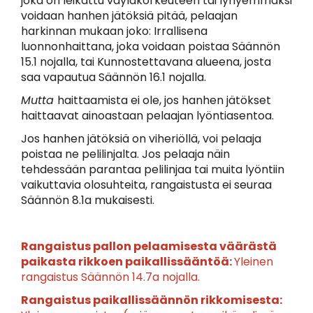
joka on leikattu väyläkorkeuteen tai lyhyemmäksi
voidaan hanhen jätöksiä pitää, pelaajan
harkinnan mukaan joko: Irrallisena
luonnonhaittana, joka voidaan poistaa Säännön
15.1 nojalla, tai Kunnostettavana alueena, josta
saa vapautua Säännön 16.1 nojalla.
Mutta
haittaamista ei ole, jos hanhen jätökset
haittaavat ainoastaan pelaajan lyöntiasentoa.
Jos hanhen jätöksiä on viheriöllä, voi pelaaja
poistaa ne pelilinjalta. Jos pelaaja näin
tehdessään parantaa pelilinjaa tai muita lyöntiin
vaikuttavia olosuhteita, rangaistusta ei seuraa
Säännön 8.1a mukaisesti.
Rangaistus pallon pelaamisesta väärästä
paikasta rikkoen paikallissääntöä:
Yleinen
rangaistus Säännön 14.7a nojalla.
Rangaistus paikallissäännön rikkomisesta: