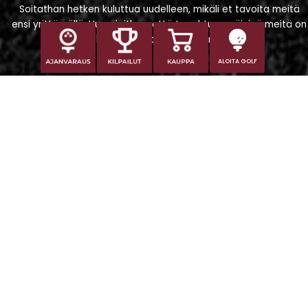
Soitathan hetken kuluttua uudelleen, mikäli et tavoita meitä
ensi yrittämällä. Huomioithan, että tapahtumapäivinä meitä on
vaikeampi tavoittaa puhelimitse.
ALOITA GOLF
Iitti Golf Niskaportti
Iitintie 684, 47400 Kausala
Caddiemaster
caddiemaster@iittigolf.com
029 1700 757 (44snt/min+ppm)