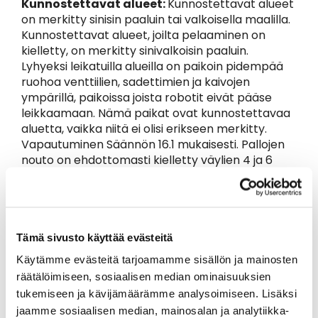
Kunnostettavat alueet:
Kunnostettavat alueet
on merkitty sinisin paaluin tai valkoisella maalilla.
Kunnostettavat alueet, joilta pelaaminen on
kielletty, on merkitty sinivalkoisin paaluin.
Lyhyeksi leikatuilla alueilla on paikoin pidempää
ruohoa venttiilien, sadettimien ja kaivojen
ympärillä, paikoissa joista robotit eivät pääse
leikkaamaan. Nämä paikat ovat kunnostettavaa
aluetta, vaikka niitä ei olisi erikseen merkitty.
Vapautuminen Säännön 16.1 mukaisesti. Pallojen
nouto on ehdottomasti kielletty väylien 4 ja 6
vieressä olevalta peltoalueelta sekä väylän 14
vieressä olevalta piha-alueelta.
Kentällä olevat alueet, joista pelaaminen on
kielletty, on merkitty sinivalkoisin paaluin.
Tämä sivusto käyttää evästeitä
Turvallisuussyistä näillä alueilla liikkumista tulee
Käytämme evästeitä tarjoamamme sisällön ja mainosten
välttää. Jos alue on yleisellä pelialueella, näistä
vapaudutaan lähimpään vapauttavaan paikkaan
räätälöimiseen, sosiaalisen median ominaisuuksien
ilman rangaistusta. Jos alue on esteen sisällä
tukemiseen ja kävijämäärämme analysoimiseen. Lisäksi
(kuten väylä 2 oikea reuna), pelaaja voi vapautua
jaamme sosiaalisen median, mainosalan ja analytiikka-